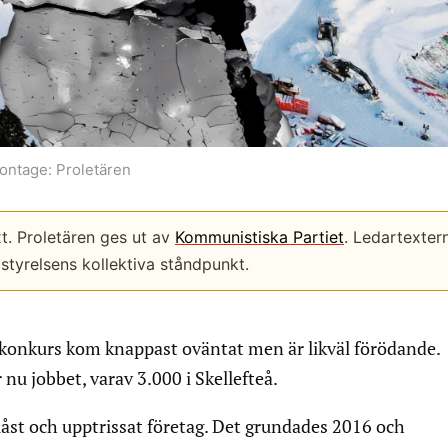
ontage: Proletären
xt. Proletären ges ut av
Kommunistiska Partiet
. Ledartexter
istyrelsens kollektiva ståndpunkt.
i konkurs kom knappast oväntat men är likväl förödande.
nu jobbet, varav 3.000 i Skellefteå.
låst och upptrissat företag. Det grundades 2016 och