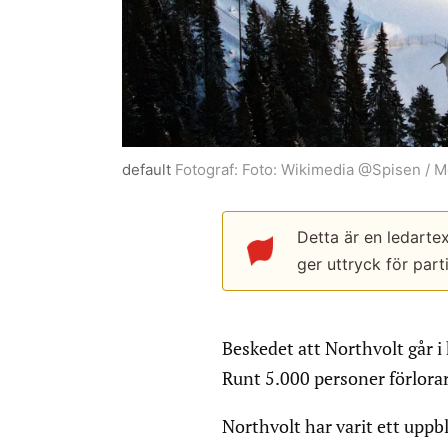
default
Fotograf:
Foto: Wikimedia @Spisen / M
Detta är en ledarte
ger uttryck för part
Beskedet att Northvolt går 
Runt 5.000 personer förlorar 
Northvolt har varit ett uppb