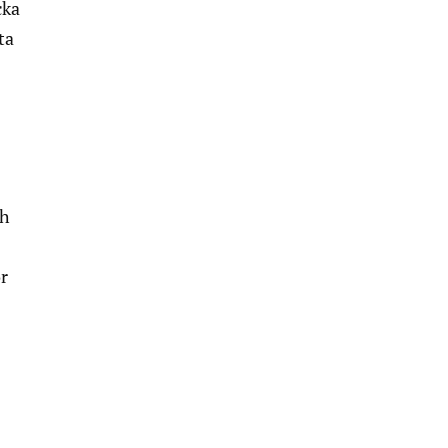
cka
ta
ch
ör