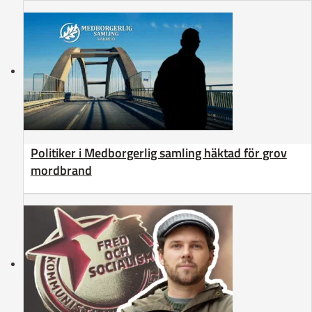
Politiker i Medborgerlig samling häktad för grov
mordbrand