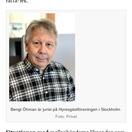
råtta-lek.
Bengt Öhman är jurist på Hyresgästföreningen i Stockholm.
Foto:
Privat
Situationen med
mellanhänderna liknar den som