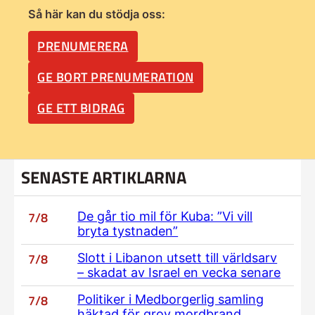
Så här kan du stödja oss:
PRENUMERERA
GE BORT PRENUMERATION
GE ETT BIDRAG
SENASTE ARTIKLARNA
7/8
De går tio mil för Kuba: ”Vi vill
bryta tystnaden”
7/8
Slott i Libanon utsett till världsarv
– skadat av Israel en vecka senare
7/8
Politiker i Medborgerlig samling
häktad för grov mordbrand