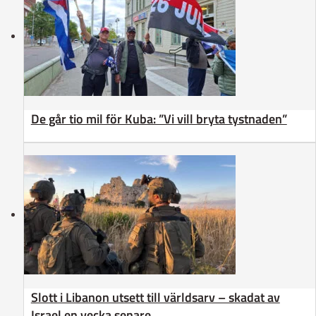
De går tio mil för Kuba: ”Vi vill bryta tystnaden”
Slott i Libanon utsett till världsarv – skadat av
Israel en vecka senare