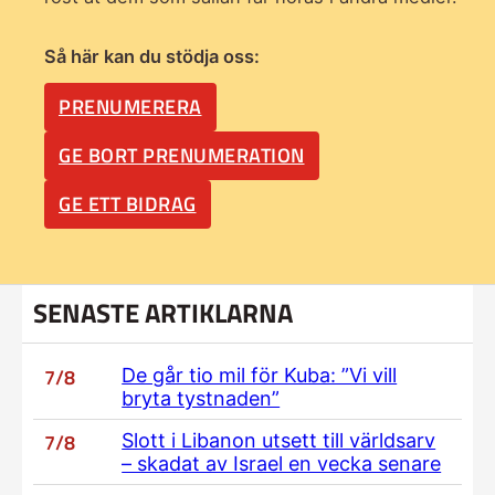
Så här kan du stödja oss:
PRENUMERERA
GE BORT PRENUMERATION
GE ETT BIDRAG
SENASTE ARTIKLARNA
7/8
De går tio mil för Kuba: ”Vi vill
bryta tystnaden”
7/8
Slott i Libanon utsett till världsarv
– skadat av Israel en vecka senare