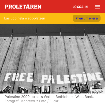
LOGGA IN
Lås upp hela webbplatsen
Prenumerera
Palestine 2009. Israel’s Wall in Bethlehem, West Bank.
Fotograf:
Montecruz Foto / Flickr