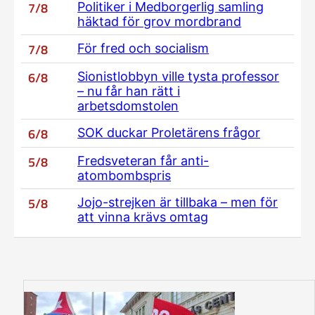
7/8
Politiker i Medborgerlig samling
häktad för grov mordbrand
7/8
För fred och socialism
6/8
Sionistlobbyn ville tysta professor
– nu får han rätt i
arbetsdomstolen
6/8
SOK duckar Proletärens frågor
5/8
Fredsveteran får anti-
atombombspris
5/8
Jojo-strejken är tillbaka – men för
att vinna krävs omtag