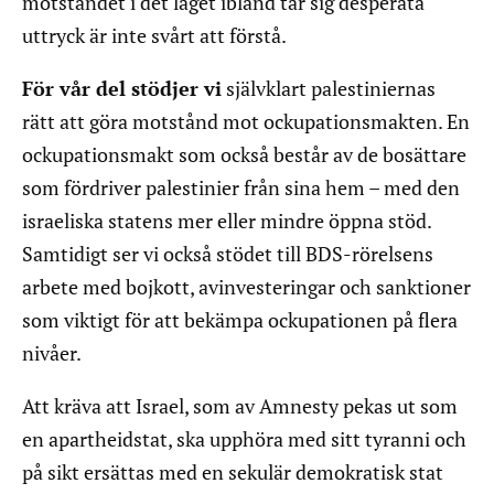
motståndet i det läget ibland tar sig desperata
uttryck är inte svårt att förstå.
För vår del stödjer vi
självklart palestiniernas
rätt att göra motstånd mot ockupationsmakten. En
ockupationsmakt som också består av de bosättare
som fördriver palestinier från sina hem – med den
israeliska statens mer eller mindre öppna stöd.
Samtidigt ser vi också stödet till BDS-rörelsens
arbete med bojkott, avinvesteringar och sanktioner
som viktigt för att bekämpa ockupationen på flera
nivåer.
Att kräva att Israel, som av Amnesty pekas ut som
en apartheidstat, ska upphöra med sitt tyranni och
på sikt ersättas med en sekulär demokratisk stat