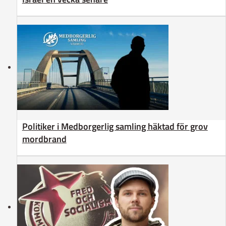
Politiker i Medborgerlig samling häktad för grov
mordbrand