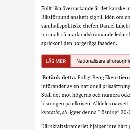
Fullt lika överraskande är det kanske in
Riksförbund anslutit sig till idén om e
samhällspolitiske chefen Daniel Lilje
normalt så marknadskramande ledarskr
sprickor i den borgerliga fasaden.
Nationalisera elförsörjn
Betänk detta.
Enligt Beng Ekenstierna
införandet av en nationell prissättning
Ställ det mot högerns och numera också
lösningen på elkrisen. Alldeles oavset
kvarstår, så ligger denna ”lösning” 20-
Kärnkraftskrameriet hjälper inte hårt 