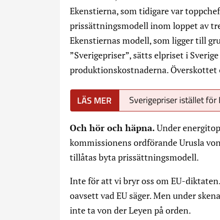
Ekenstierna, som tidigare var toppchef 
prissättningsmodell inom loppet av tre
Ekenstiernas modell, som ligger till g
”Sverigepriser”, sätts elpriset i Sverige
produktionskostnaderna. Överskottet e
Sverigepriser istället för
Och hör och häpna.
Under energito
kommissionens ordförande Urusla von de
tillåtas byta prissättningsmodell.
Inte för att vi bryr oss om EU-diktat
oavsett vad EU säger. Men under skenand
inte ta von der Leyen på orden.