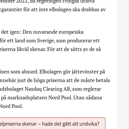
ember 2022, då regeringen tvingas utlova
tgarantier för att inte elbolagen ska drabbas av
er det igen: Den nuvarande europeiska
för ett land som Sverige, som producerar ett
riserna likväl skenar. För att de sätts av de så
isen som absurd. Elbolagen gör jättevinster på
nnebär just de höga priserna att de måste betala
andsbolaget Nasdaq Clearing AB, som reglerar
e på marknadsplatsen Nord Pool. Utan sådana
 Nord Pool.
elpriserna skenar – hade det gått att undvika?