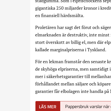
städgumma. Som i elprischockens sept
gigantiska 250 miljarder kronor i kredi
en finansiell härdsmälta.
Proletären har sagt det förut och säg
elmarknaden är destruktiv, inte minst 
stort överskott av billig el, men där elp
kallade marginalpriserna i Tyskland.
För en lekman framstår den senaste kr
de skyhöga elpriserna, men samtidigt i
mer i säkerhetsgarantier till mellanh
förhållandet mellan säljare och köpar
garantier får elbolagen inte handla på
Pappersbruk varslar när 