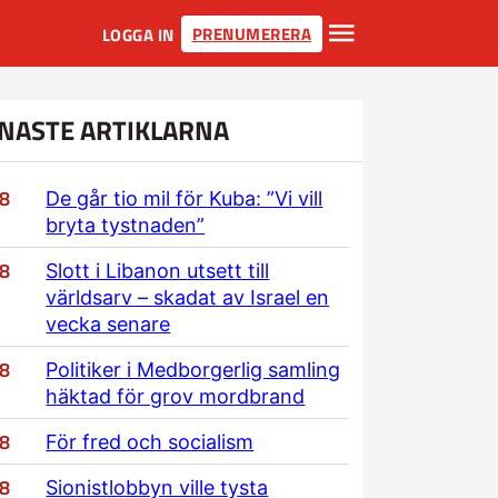
PRENUMERERA
LOGGA IN
NASTE ARTIKLARNA
/8
De går tio mil för Kuba: ”Vi vill
bryta tystnaden”
/8
Slott i Libanon utsett till
världsarv – skadat av Israel en
vecka senare
/8
Politiker i Medborgerlig samling
häktad för grov mordbrand
/8
För fred och socialism
/8
Sionistlobbyn ville tysta