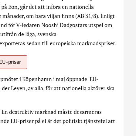
på Eon, går det att införa en nationella
 månader, om bara viljan finns (AB 31/8). Enligt
rund för V-ledaren Nooshi Dadgostars utspel om
 utifrån de låga, svenska
xporteras sedan till europeiska marknadspriser.
 EU-priser
ppmötet i Köpenhamn i maj öppnade EU-
r Leyen, av alla, för att nationella aktörer ska
en. En destruktiv marknad måste desarmeras
e EU-priser på el är det politiskt tjänstefel att