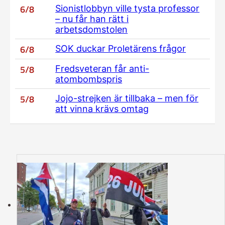
6/8
Sionistlobbyn ville tysta professor
– nu får han rätt i
arbetsdomstolen
6/8
SOK duckar Proletärens frågor
5/8
Fredsveteran får anti-
atombombspris
5/8
Jojo-strejken är tillbaka – men för
att vinna krävs omtag