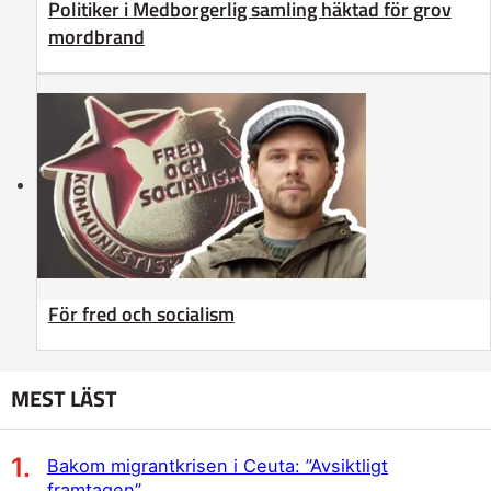
Politiker i Medborgerlig samling häktad för grov
mordbrand
För fred och socialism
MEST LÄST
Bakom migrantkrisen i Ceuta: ”Avsiktligt
framtagen”