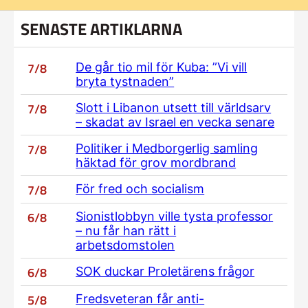
SENASTE ARTIKLARNA
7/8
De går tio mil för Kuba: ”Vi vill
bryta tystnaden”
7/8
Slott i Libanon utsett till världsarv
– skadat av Israel en vecka senare
7/8
Politiker i Medborgerlig samling
häktad för grov mordbrand
7/8
För fred och socialism
6/8
Sionistlobbyn ville tysta professor
– nu får han rätt i
arbetsdomstolen
6/8
SOK duckar Proletärens frågor
5/8
Fredsveteran får anti-