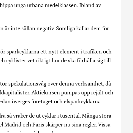
n hippa unga urbana medelklassen. Ibland av
 är inte sällan negativ. Somliga kallar dem för
r sparkcyklarna ett nytt element i trafiken och
cyklister vet riktigt hur de ska förhålla sig till
stor spekulationsvåg över denna verksamhet, då
skkapitalister. Aktiekursen pumpas upp rejält och
 Sedan överges företaget och elsparkcyklarna.
a så vräker de ut cyklar i tusental. Många stora
el Madrid och Paris skärper nu sina regler. Vissa