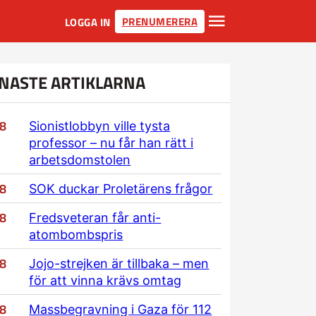
PRENUMERERA
LOGGA IN
NASTE ARTIKLARNA
/8
Sionistlobbyn ville tysta
professor – nu får han rätt i
arbetsdomstolen
/8
SOK duckar Proletärens frågor
/8
Fredsveteran får anti-
atombombspris
/8
Jojo-strejken är tillbaka – men
för att vinna krävs omtag
/8
Massbegravning i Gaza för 112