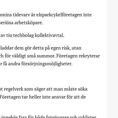
mins tidevarv är elsparkcykelföretagen inte
 seriösa arbetsköpare.
 av tio techbolag kollektivavtal.
laddar dem gör detta på egen risk, utan
och för väldigt små summor. Företagen rekryterar
 få andra försörjningsmöjligheter.
ot regelverk som säger att man måste söka
. Företagen tar heller inte ansvar för att de
innebär fara för både fotgängare och cyklister.