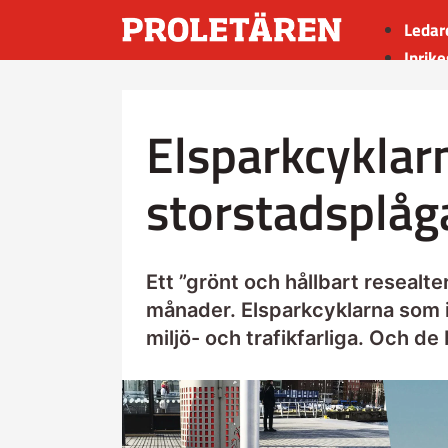
Ledar
Inrike
Utrik
Kultu
Elsparkcyklar
Sport
Insän
storstadsplåg
Ett ”grönt och hållbart resealt
månader. Elsparkcyklarna som 
miljö- och trafikfarliga. Och d