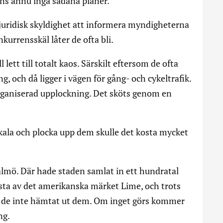
inns ännu inga sådana planer.
juridisk skyldighet att informera myndigheterna
kurrensskäl låter de ofta bli.
lett till totalt kaos. Särskilt eftersom de ofta
g, och då ligger i vägen för gång- och cykeltrafik.
rganiserad upplockning. Det sköts genom en
skala och plocka upp dem skulle det kosta mycket
lmö. Där hade staden samlat in ett hundratal
esta av det amerikanska märket Lime, och trots
r de inte hämtat ut dem. Om inget görs kommer
ng.