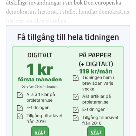
åtskilliga invändningar i sin bok Den europeiska
demokratins historia. I stället handlar demokratins
historia om den ständiga…
Få tillgång till hela tidningen
DIGITALT
PÅ PAPPER
(+ DIGITALT)
1 kr
119 kr/mån
Tidningen hem i
första månaden
brevlådan varje
Därefter 79 kr/månaden.
vecka
Alla artiklar på
Alla artiklar på
proletaren.se
proletaren.se
E-tidningen
E-tidningen
Tillgång till arkivet
Tillgång till arkivet
från 2016
från 2016
VÄLJ
VÄLJ