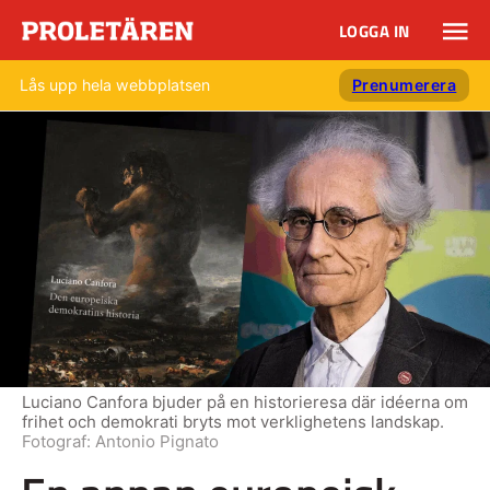
LOGGA IN
Lås upp hela webbplatsen
Prenumerera
Luciano Canfora bjuder på en historieresa där idéerna om
frihet och demokrati bryts mot verklighetens landskap.
Fotograf:
Antonio Pignato