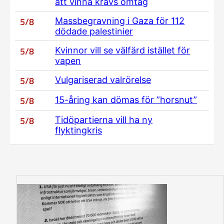
att vinna krävs omtag
5/8
Massbegravning i Gaza för 112
dödade palestinier
5/8
Kvinnor vill se välfärd istället för
vapen
5/8
Vulgariserad valrörelse
5/8
15-åring kan dömas för ”horsnut”
5/8
Tidöpartierna vill ha ny
flyktingkris