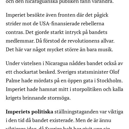
och den nicaraguanska publiken fann varandra.
Imperiet besökte även fronten där det pågick
strider mot de USA-finansierade rebellerna
contras. Det gjorde starkt intryck på bandets
medlemmar. Då förstod de revolutionens allvar.
Det här var något mycket större än bara musik.
Under vistelsen i Nicaragua nåddes bandet också av
ett chockartat besked. Sveriges statsminister Olof
Palme hade mördats på en öppen gata i Stockholm.
Imperiet hade hamnat mitt i storpolitiken och kalla
krigets brinnande stormöga.
Imperiets politiska
ställningstaganden var viktiga
i den tid då bandet existerade. Men de är ännu
viktigare idag, då Sverige helt har givit upp sin