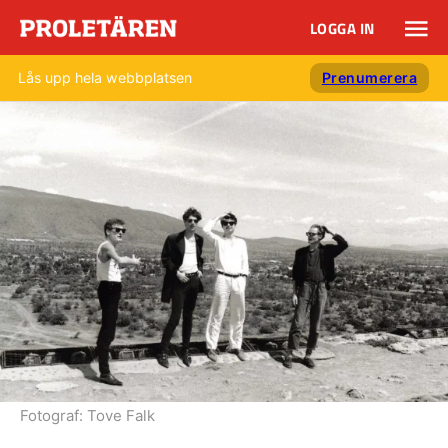
LOGGA IN
Lås upp hela webbplatsen
Prenumerera
Fotograf:
Tove Falk