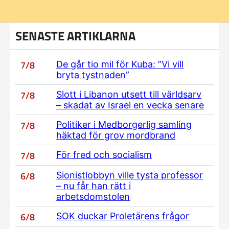
SENASTE ARTIKLARNA
7/8
De går tio mil för Kuba: ”Vi vill
bryta tystnaden”
7/8
Slott i Libanon utsett till världsarv
– skadat av Israel en vecka senare
7/8
Politiker i Medborgerlig samling
häktad för grov mordbrand
7/8
För fred och socialism
6/8
Sionistlobbyn ville tysta professor
– nu får han rätt i
arbetsdomstolen
6/8
SOK duckar Proletärens frågor