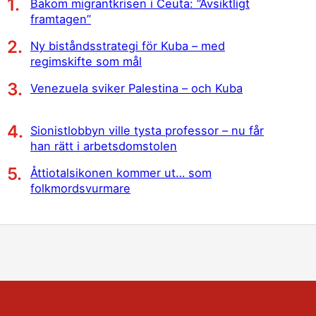
Bakom migrantkrisen i Ceuta: ”Avsiktligt
framtagen”
Ny biståndsstrategi för Kuba – med
regimskifte som mål
Venezuela sviker Palestina – och Kuba
Sionistlobbyn ville tysta professor – nu får
han rätt i arbetsdomstolen
Åttiotalsikonen kommer ut… som
folkmordsvurmare