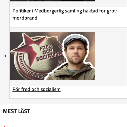
Politiker i Medborgerlig samling häktad för grov
mordbrand
För fred och socialism
MEST LÄST