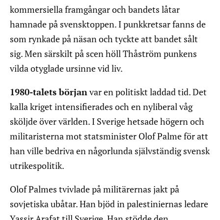
kommersiella framgångar och bandets låtar
hamnade på svensktoppen. I punkkretsar fanns de
som rynkade på näsan och tyckte att bandet sålt
sig. Men särskilt på scen höll Thåström punkens
vilda otyglade ursinne vid liv.
1980-talets början
var en politiskt laddad tid. Det
kalla kriget intensifierades och en nyliberal våg
sköljde över världen. I Sverige hetsade högern och
militaristerna mot statsminister Olof Palme för att
han ville bedriva en någorlunda självständig svensk
utrikespolitik.
Olof Palmes tvivlade på militärernas jakt på
sovjetiska ubåtar. Han bjöd in palestiniernas ledare
Yassir Arafat till Sverige. Han stödde den