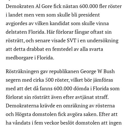
Demokraten Al Gore fick nästan 600.000 fler röster
i landet men vem som skulle bli president
avgjordes av vilken kandidat som skulle vinna
delstaten Florida. Här förlorar fångar oftast sin
rösträtt, och senare visade SVT i en undersökning
att detta drabbat en femtedel av alla svarta
medborgare i Florida.
Rösträkningen gav republikanen George W Bush
segern med cirka 500 röster, vilket bör jämföras
med att det då fanns 600.000 dömda i Florida som
förlorat sin rösträtt även efter avtjänat straff.
Demokraterna krävde en omräkning av rösterna
och Högsta domstolen fick avgöra saken. Efter att
ha våndats i fem veckor beslöt domstolen att ingen