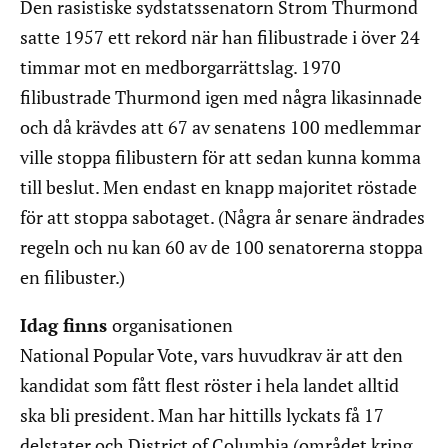
Den rasistiske sydstatssenatorn Strom Thurmond
satte 1957 ett rekord när han filibustrade i över 24
timmar mot en medborgarrättslag. 1970
filibustrade Thurmond igen med några likasinnade
och då krävdes att 67 av senatens 100 medlemmar
ville stoppa filibustern för att sedan kunna komma
till beslut. Men endast en knapp majoritet röstade
för att stoppa sabotaget. (Några år senare ändrades
regeln och nu kan 60 av de 100 senatorerna stoppa
en filibuster.)
Idag finns
organisationen
National Popular Vote, vars huvudkrav är att den
kandidat som fått flest röster i hela landet alltid
ska bli president. Man har hittills lyckats få 17
delstater och District of Columbia (området kring