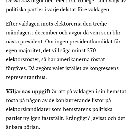
Dessa 538 utgör det ”electoral college” som väljs av
politiska partier i varje delstat före valdagen.
Efter valdagen möts elektorerna den tredje
måndagen i december och avgör då vem som blir
nästa president. Om ingen presidentkandidat får
egen majoritet, det vill säga minst 270
elektorsröster, så har amerikanerna röstat
förgäves. Då avgörs valet istället av kongressens
representanthus.
Väljarnas uppgift är
att på valdagen i sin hemstat
rösta på någon av de konkurrerande listor på
elektorskandidater som hemstatens politiska
partier nyligen fastställt. Krångligt? Javisst och det
är bara början.