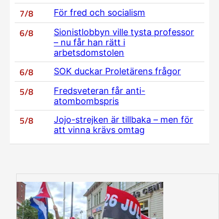
7/8
För fred och socialism
6/8
Sionistlobbyn ville tysta professor
– nu får han rätt i
arbetsdomstolen
6/8
SOK duckar Proletärens frågor
5/8
Fredsveteran får anti-
atombombspris
5/8
Jojo-strejken är tillbaka – men för
att vinna krävs omtag