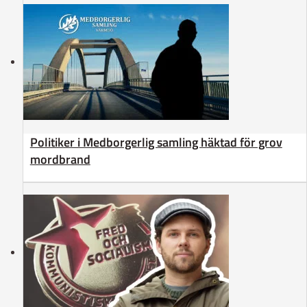
Politiker i Medborgerlig samling häktad för grov
mordbrand