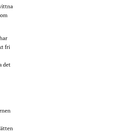
vittna
 som
 har
t fri
a det
arnen
rätten