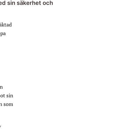
med sin säkerhet och
häktad
ppa
on
ot sin
än som
v