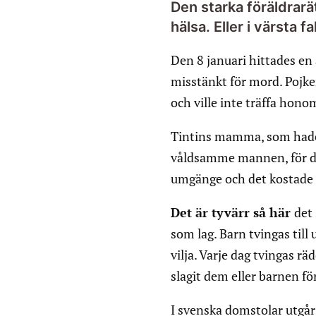
Den starka föräldrarä
hälsa. Eller i värsta fall
Den 8 januari hittades en
misstänkt för mord. Pojke
och ville inte träffa hono
Tintins mamma, som hade
våldsamme mannen, för dö
umgänge och det kostade p
Det är tyvärr så här
det
som lag. Barn tvingas til
vilja. Varje dag tvingas 
slagit dem eller barnen f
I svenska domstolar utgår