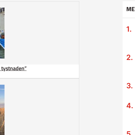
ME
ta tystnaden”