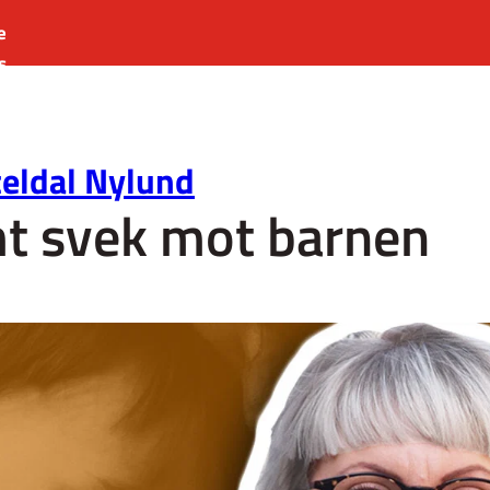
e
s
es
r
teldal Nylund
t
mt svek mot barnen