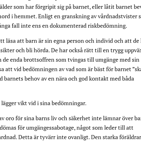
er som har förgripit sig på barnet, eller låtit barnet be
mord i hemmet. Enligt en granskning av vårdnadstvister
många fall inte ens en dokumenterad riskbedömning.
t läsa att barn är sin egna person och individ och att de
åsikter och bli hörda. De har också rätt till en trygg uppväx
rn de enda brottsoffren som tvingas till umgänge med sin
läsa att vid bedömningen av vad som är bäst för barnet ”sk
vid barnets behov av en nära och god kontakt med båda
lägger vikt vid i sina bedömningar.
v oro för sina barns liv och säkerhet inte lämnar över b
 dömas för umgängessabotage, något som leder till att
rdnad. Detta är tyvärr inte ovanligt. Den starka föräldra