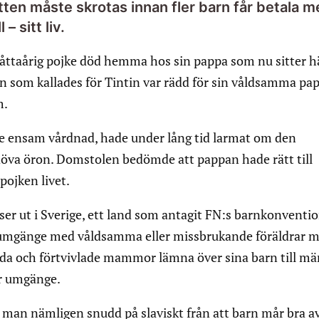
tten måste skrotas innan fler barn får betala 
 – sitt liv.
 åttaårig pojke död hemma hos sin pappa som nu sitter 
n som kallades för Tintin var rädd för sin våldsamma pa
m.
 ensam vårdnad, hade under lång tid larmat om den
va öron. Domstolen bedömde att pappan hade rätt till
ojken livet.
 ser ut i Sverige, ett land som antagit FN:s barnkonventi
l umgänge med våldsamma eller missbrukande föräldrar m
rädda och förtvivlade mammor lämna över sina barn till m
ör umgänge.
 man nämligen snudd på slaviskt från att barn mår bra a