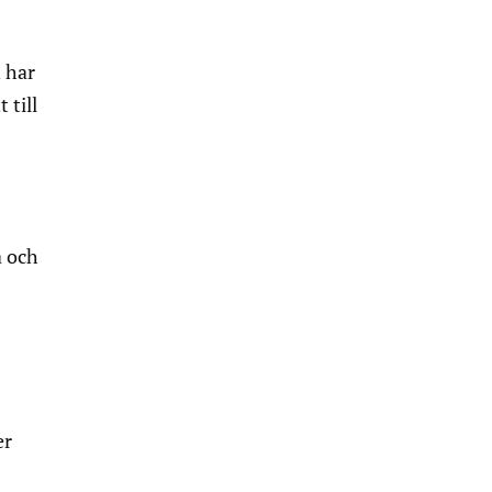
 har
 till
a och
er