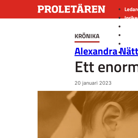
Ledar
Inrike
Utrik
KRÖNIKA
Kultu
Sport
Alexandra Nät
Insän
Ett enor
20 januari 2023