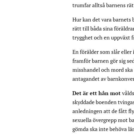
trumfar alltså barnens rätt
Hur kan det vara barnets 
rätt till båda sina föräldra
trygghet och en uppväxt fr
En förälder som slår eller
framför barnen gör sig sed
misshandel och mord ska sj
antagandet av barnkonven
Det är ett hån mot
våld
skyddade boenden tvinga
anledningen att de fått fl
sexuella övergrepp mot ba
gömda ska inte behöva läm