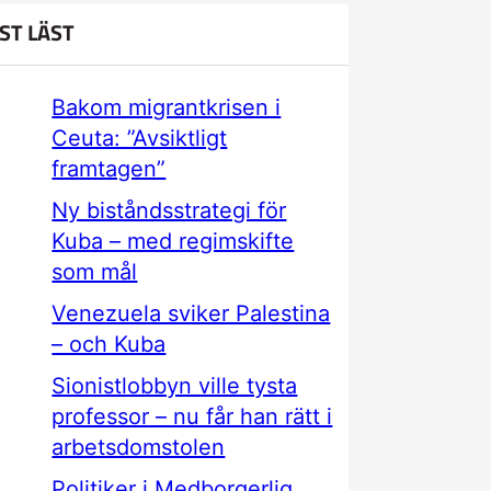
ST LÄST
Bakom migrantkrisen i
Ceuta: ”Avsiktligt
framtagen”
Ny biståndsstrategi för
Kuba – med regimskifte
som mål
Venezuela sviker Palestina
– och Kuba
Sionistlobbyn ville tysta
professor – nu får han rätt i
arbetsdomstolen
Politiker i Medborgerlig