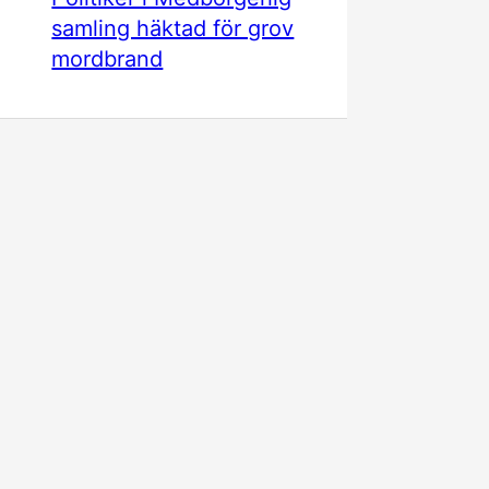
samling häktad för grov
mordbrand