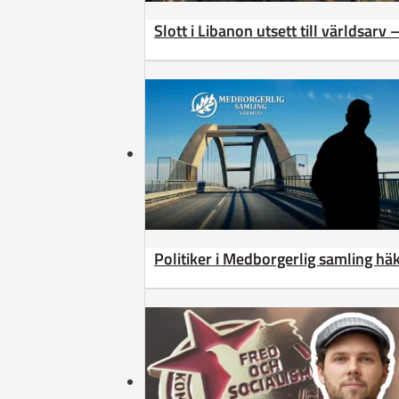
Slott i Libanon utsett till världsarv
Politiker i Medborgerlig samling h