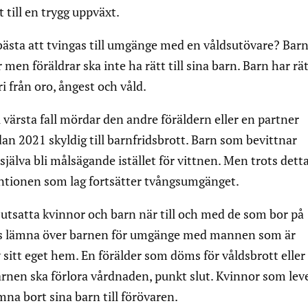
 till en trygg uppväxt.
bästa att tvingas till umgänge med en våldsutövare? Barn
r men föräldrar ska inte ha rätt till sina barn. Barn har rätt
i från oro, ångest och våld.
 i värsta fall mördar den andre föräldern eller en partner
an 2021 skyldig till barnfridsbrott. Barn som bevittnar
älva bli målsägande istället för vittnen. Men trots dett
tionen som lag fortsätter tvångsumgänget.
sutsatta kvinnor och barn när till och med de som bor på
s lämna över barnen för umgänge med mannen som är
y sitt eget hem. En förälder som döms för våldsbrott eller
rnen ska förlora vårdnaden, punkt slut. Kvinnor som lev
na bort sina barn till förövaren.