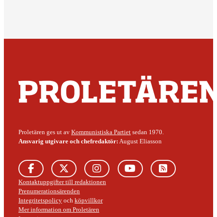
Proletären ges ut av
Kommunistiska Partiet
sedan 1970.
Ansvarig utgivare och chefredaktör:
August Eliasson
Kontaktuppgifter till redaktionen
Prenumerationsärenden
Integritetspolicy
och
köpvillkor
Mer information om Proletären