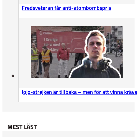
Fredsveteran får anti-atombombspris
Jojo-strejken är tillbaka – men för att vinna krä
MEST LÄST