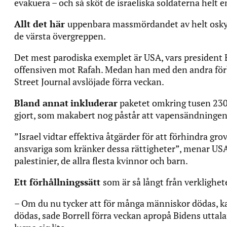
evakuera – och så sköt de israeliska soldaterna helt 
Allt det här
uppenbara massmördandet av helt oskyldig
de värsta övergreppen.
Det mest parodiska exemplet är USA, vars president 
offensiven mot Rafah. Medan han med den andra förbere
Street Journal avslöjade förra veckan.
Bland annat
inkluderar
paketet omkring tusen 230
gjort, som makabert nog påstår att vapensändningen 
”Israel vidtar effektiva åtgärder för att förhindra gr
ansvariga som kränker dessa rättigheter”, menar US
palestinier, de allra flesta kvinnor och barn.
Ett förhållningssätt
som är så långt från verklighete
– Om du nu tycker att för många människor dödas, kan
dödas, sade Borrell förra veckan apropå Bidens uttalan