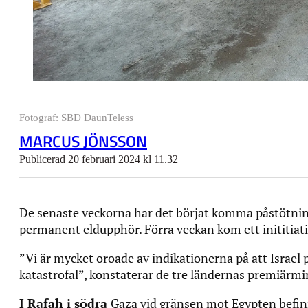
Fotograf:
SBD DaunTeless
MARCUS JÖNSSON
Publicerad 20 februari 2024 kl 11.32
De senaste veckorna har det börjat komma påstötning
permanent eldupphör. Förra veckan kom ett inititiat
”Vi är mycket oroade av indikationerna på att Israel p
katastrofal”, konstaterar de tre ländernas premiärmi
I Rafah i södra
Gaza vid gränsen mot Egypten befinn