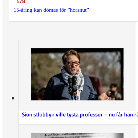
5/8
15-åring kan dömas för ”horsnut”
Sionistlobbyn ville tysta professor – nu får han 