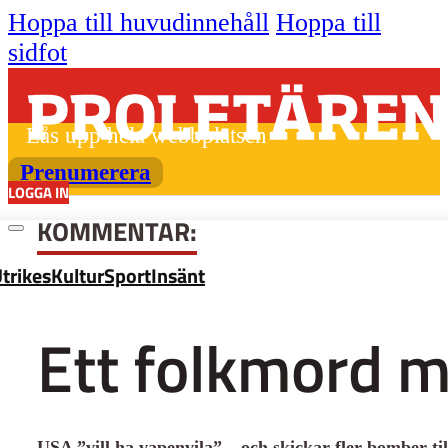
Hoppa till huvudinnehåll
Hoppa till
sidfot
Lås upp hela webbplatsen
Prenumerera
LOGGA IN
KOMMENTAR:
trikes
Kultur
Sport
Insänt
Ett folkmord 
USA ”vill ha vapenvila” – och skickar fler bomber till