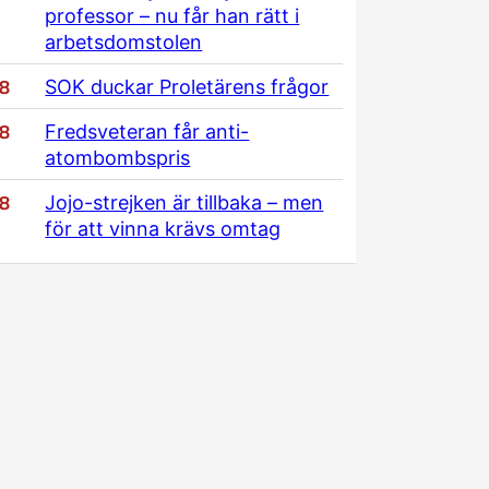
professor – nu får han rätt i
arbetsdomstolen
/8
SOK duckar Proletärens frågor
/8
Fredsveteran får anti-
atombombspris
/8
Jojo-strejken är tillbaka – men
för att vinna krävs omtag