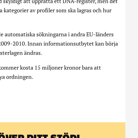
d skyldigt att upprätta ett DNA-register, men det
ka kategorier av profiler som ska lagras och hur
de automatiska sökningarna i andra EU-länders
 2009-2010. Innan informationsutbytet kan börja
isterlagen ändras.
 kommer kosta 15 miljoner kronor bara att
nya ordningen.
VER DITT STÖD!