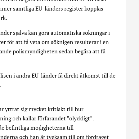
mer samtliga EU-länders register kopplas
rk.
änder själva kan göra automatiska sökningar i
r för att få veta om söknigen resulterar i en
frågande polismyndigheten sedan begära att få
isen i andra EU-länder få direkt åtkomst till de
.
yttrat sig mycket kritiskt till hur
ning och kallar förfarandet ”olyckligt”.
e befintliga möjligheterna till
derna och han är tveksam till om fördraget