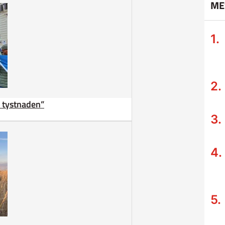
ME
ta tystnaden”