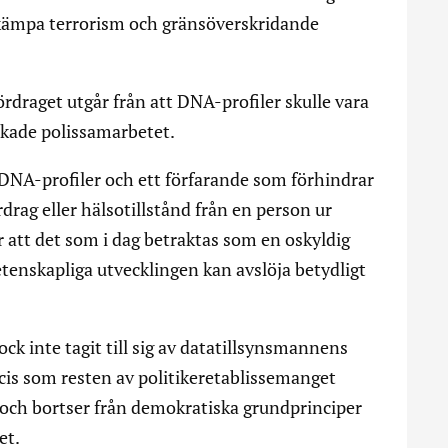
ekämpa terrorism och gränsöverskridande
rdraget utgår från att DNA-profiler skulle vara
ökade polissamarbetet.
 DNA-profiler och ett förfarande som förhindrar
ärdrag eller hälsotillstånd från en person ur
att det som i dag betraktas som en oskyldig
etenskapliga utvecklingen kan avslöja betydligt
ock inte tagit till sig av datatillsynsmannens
Precis som resten av politikeretablissemanget
en och bortser från demokratiska grundprinciper
et.