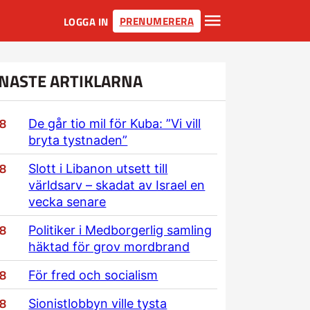
PRENUMERERA
LOGGA IN
NASTE ARTIKLARNA
/8
De går tio mil för Kuba: ”Vi vill
bryta tystnaden”
/8
Slott i Libanon utsett till
världsarv – skadat av Israel en
vecka senare
/8
Politiker i Medborgerlig samling
häktad för grov mordbrand
/8
För fred och socialism
/8
Sionistlobbyn ville tysta