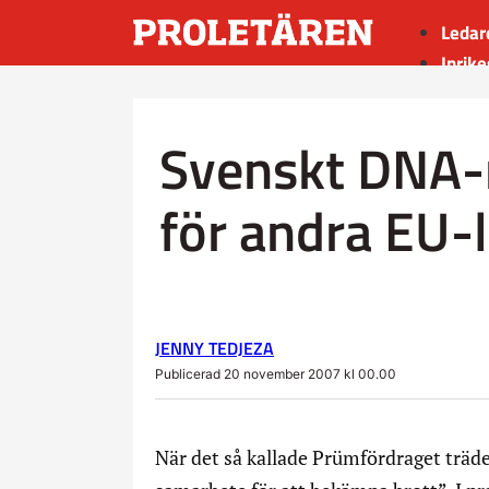
Ledar
Inrike
Utrik
Kultu
Svenskt DNA-
Sport
Insän
för andra EU-
JENNY TEDJEZA
Publicerad 20 november 2007 kl 00.00
När det så kallade Prümfördraget träde