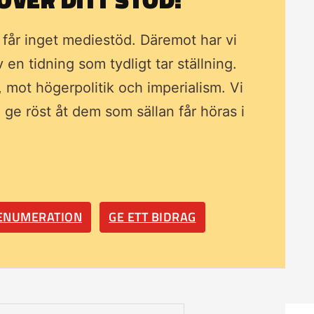
i får inget mediestöd. Däremot har vi
av en tidning som
tydligt tar ställning.
, mot högerpolitik och imperialism. Vi
ll ge röst åt dem som sällan får höras i
RENUMERATION
GE ETT BIDRAG