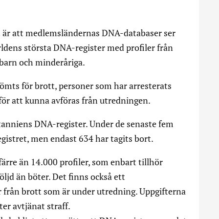
 är att medlemsländernas DNA-databaser ser
rldens största DNA-register med profiler från
 barn och minderåriga.
ömts för brott, personer som har arresterats
v för att kunna avföras från utredningen.
britanniens DNA-register. Under de senaste fem
 registret, men endast 634 har tagits bort.
ärre än 14.000 profiler, som enbart tillhör
ljd än böter. Det finns också ett
r från brott som är under utredning. Uppgifterna
ter avtjänat straff.