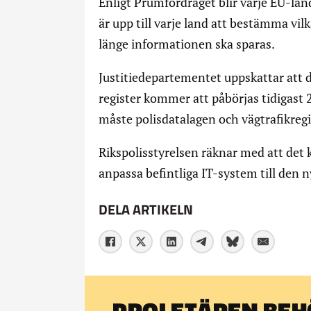
Enligt Prümfördraget blir varje EU-lan
är upp till varje land att bestämma vil
länge informationen ska sparas.
Justitiedepartementet uppskattar att 
register kommer att påbörjas tidigast
måste polisdatalagen och vägtrafikreg
Rikspolisstyrelsen räknar med att det
anpassa befintliga IT-system till den 
DELA ARTIKELN
PROLETÄREN BEHÖ