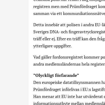
registren men med Prümfördraget kom
samman via ett kommunikationsnätve
Detta innebär att polisen i andra EU-l
Sveriges DNA- och fingeravtrycksregiste
träff eller ej. Efter en träff kan den 
ytterligare uppgifter.
Vad gäller fordonsregistret kommer pol
andra medlemsländernas hela register
”Olyckligt förfarande”
Den europeiske datatillsynsmannen har 
Prümfördraget införlivas i EU:s lagstift
Han menar att EU inte har utvärderat d
informationsutbyte mellan medlemslän