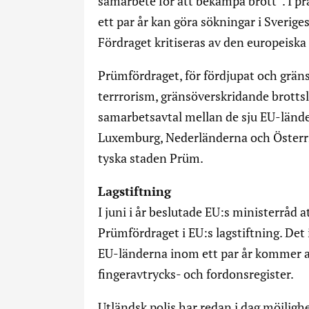
samarbete för att bekämpa brott”. I pr
ett par år kan göra sökningar i Sverige
Fördraget kritiseras av den europeisk
Prümfördraget, för fördjupat och grä
terrrorism, gränsöverskridande brottsl
samarbetsavtal mellan de sju EU-lände
Luxemburg, Nederländerna och Österri
tyska staden Prüm.
Lagstiftning
I juni i år beslutade EU:s ministerråd a
Prümfördraget i EU:s lagstiftning. Det 
EU-länderna inom ett par år kommer a
fingeravtrycks- och fordonsregister.
Utländsk polis har redan i dag möjligh