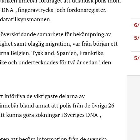
aktiken innebär fördraget att utländsk polis inom
s DNA-, fingeravtrycks- och fordonsregister.
a datatillsynsmannen.
6
nsöverskridande samarbete för bekämpning av
5
ighet samt olaglig migration, var från början ett
rna Belgien, Tyskland, Spanien, Frankrike,
5
ke och undertecknades för två år sedan i den
tt införliva de viktigaste delarna av
innebär bland annat att polis från de övriga 26
tt kunna göra sökningar i Sveriges DNA-,
eten att begära information från de svenska