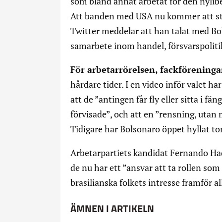
som bland annat arbetat för den nylib
Att banden med USA nu kommer att st
Twitter meddelar att han talat med B
samarbete inom handel, försvarspolitik
För arbetarrörelsen, fackföreninga
hårdare tider. I en video inför valet h
att de ”antingen får fly eller sitta i f
förvisade”, och att en ”rensning, utan 
Tidigare har Bolsonaro öppet hyllat tor
Arbetarpartiets kandidat Fernando Hadda
de nu har ett ”ansvar att ta rollen so
brasilianska folkets intresse framför al
ÄMNEN I ARTIKELN