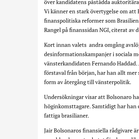
över kandidatens påstådda auktoritära
Vi känner en stark övertygelse om att
finanspolitiska reformer som Brasilie
Rangel på finanssidan NGI, citerat av
Kort innan valets andra omgång avslöj
desinformationskampanjer i sociala 
vänsterkandidaten Fernando Haddad. Ä
förstaval från början, har han allt me
form av återgång till vänsterpolitik.
Undersökningar visar att Bolsonaro har
höginkomsttagare. Samtidigt har han o
fattiga brasilianer.
Jair Bolsonaros finansiella rådgivare 