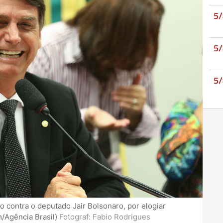
5
5
5
so contra o deputado Jair Bolsonaro, por elogiar
/Agência Brasil)
Fotograf:
Fabio Rodrigues