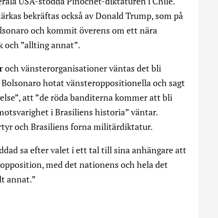
erala USA-stödda Pinochet-diktaturen i Chile.
ärkas bekräftas också av Donald Trump, som på
olsonaro och kommit överens om ett nära
 och ”allting annat”.
r
och vänsterorganisationer väntas det bli
ar Bolsonaro hotat vänsteroppositionella och sagt
ängelse”, att ”de röda banditerna kommer att bli
motsvarighet i Brasiliens historia” väntar.
tyr och Brasiliens forna militärdiktatur.
d sa efter valet i ett tal till sina anhängare att
m opposition, med det nationens och hela det
lt annat.”