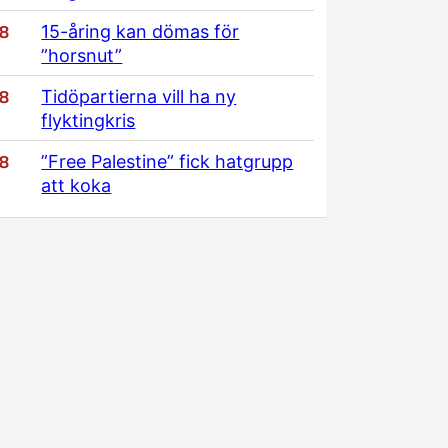
/8
15-åring kan dömas för
”horsnut”
/8
Tidöpartierna vill ha ny
flyktingkris
/8
”Free Palestine” fick hatgrupp
att koka