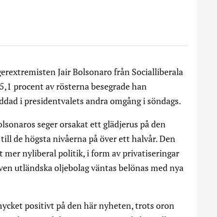
rextremisten Jair Bolsonaro från Socialliberala
 55,1 procent av rösterna besegrade han
ddad i presidentvalets andra omgång i söndags.
olsonaros seger orsakat ett glädjerus på den
ill de högsta nivåerna på över ett halvår. Den
 mer nyliberal politik, i form av privatiseringar
 Även utländska oljebolag väntas belönas med nya
ycket positivt på den här nyheten, trots oron