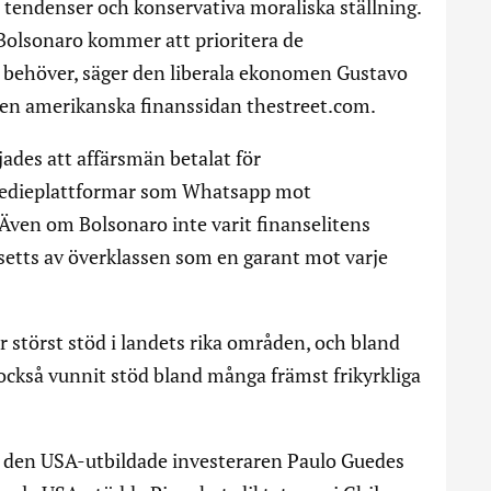
 tendenser och konservativa moraliska ställning.
 Bolsonaro kommer att prioritera de
n behöver, säger den liberala ekonomen Gustavo
 den amerikanska finanssidan thestreet.com.
ades att affärsmän betalat för
medieplattformar som Whatsapp mot
ven om Bolsonaro inte varit finanselitens
r setts av överklassen som en garant mot varje
 störst stöd i landets rika områden, och bland
ckså vunnit stöd bland många främst frikyrkliga
är den USA-utbildade investeraren Paulo Guedes