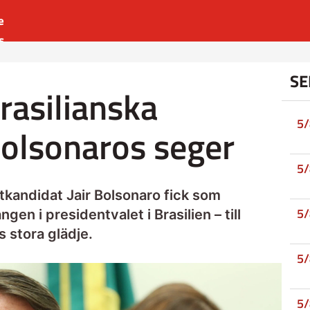
e
s
es
SE
r
rasilianska
t
5
Bolsonaros seger
5
ntkandidat Jair Bolsonaro fick som
5
gen i presidentvalet i Brasilien – till
s stora glädje.
5
5