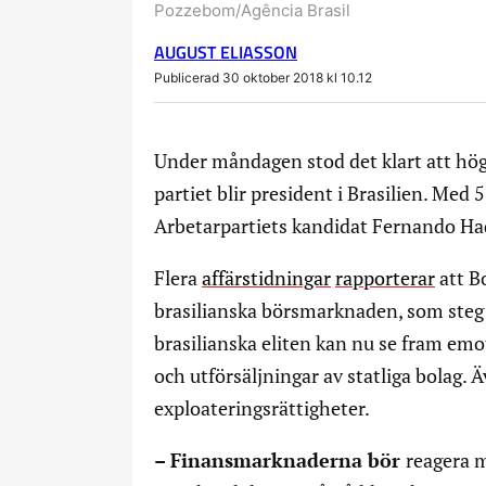
Pozzebom/Agência Brasil
AUGUST ELIASSON
Publicerad 30 oktober 2018 kl 10.12
Under måndagen stod det klart att höge
partiet blir president i Brasilien. Med
Arbetarpartiets kandidat Fernando Ha
Flera
affärstidningar
rapporterar
att B
brasilianska börsmarknaden, som steg t
brasilianska eliten kan nu se fram emot
och utförsäljningar av statliga bolag.
exploateringsrättigheter.
– Finansmarknaderna bör
reagera m