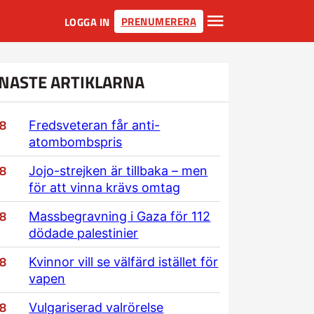
PRENUMERERA
LOGGA IN
NASTE ARTIKLARNA
/8
Fredsveteran får anti-
atombombspris
/8
Jojo-strejken är tillbaka – men
för att vinna krävs omtag
/8
Massbegravning i Gaza för 112
dödade palestinier
/8
Kvinnor vill se välfärd istället för
vapen
/8
Vulgariserad valrörelse