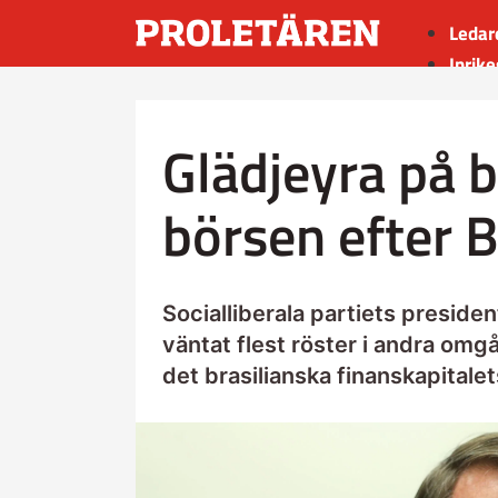
Ledar
Inrike
Utrik
Kultu
Glädjeyra på b
Sport
Insän
börsen efter 
Socialliberala partiets preside
väntat flest röster i andra omgån
det brasilianska finanskapitalet