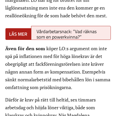
marginalen. LO slår sig för bröstet för sin
låglönesatsning men inte ens den kommer ge en
reallöneökning för de som hade behövt den mest.
Vårdarbetarsnack: ”Vad räknas
som en powerkvinna?”
Även för den som
köper LO:s argument om inte
spä på inflationen med för höga lönekrav är det
obegripligt att fackföreningsrörelsen inte kräver
någon annan form av kompensation. Exempelvis
sänkt normalarbetstid med bibehållen lön i samma
omfattning som prisökningarna.
Därför är krav på rätt till heltid, sex timmars
arbetsdag och höjda löner viktiga, både som
klasskrav och kvinnokrav. När Magdalena