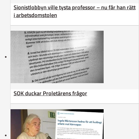
Sionistlobbyn ville tysta professor – nu får han rätt
i arbetsdomstolen
SOK duckar Proletärens frågor