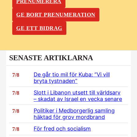
PRENUMERERA
GE BORT PRENUMERATION
GE ETT BIDRAG
SENASTE ARTIKLARNA
De går tio mil för Kuba: ”Vi vill
7/8
bryta tystnaden”
Slott i Libanon utsett till världsarv
7/8
– skadat av Israel en vecka senare
Politiker i Medborgerlig samling
7/8
häktad för grov mordbrand
För fred och socialism
7/8