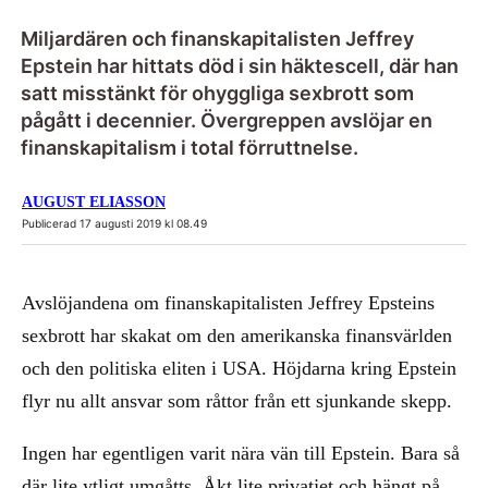
Miljardären och finanskapitalisten Jeffrey
Epstein har hittats död i sin häktescell, där han
satt misstänkt för ohyggliga sexbrott som
pågått i decennier. Övergreppen avslöjar en
finanskapitalism i total förruttnelse.
AUGUST ELIASSON
Publicerad 17 augusti 2019 kl 08.49
Avslöjandena om finanskapitalisten Jeffrey Epsteins
sexbrott har skakat om den amerikanska finansvärlden
och den politiska eliten i USA. Höjdarna kring Epstein
flyr nu allt ansvar som råttor från ett sjunkande skepp.
Ingen har egentligen varit nära vän till Epstein. Bara så
där lite ytligt umgåtts. Åkt lite privatjet och hängt på