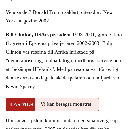
Vem sa det? Donald Trump såklart, citerad av New
York magazine 2002.
Bill Clinton, USA:s president
1993-2001, gjorde flera
flygresor i Epsteins privatjet åren 2002-2003. Enligt
Clinton var resorna till Afrika inriktade på
”demokratisering, hjälpa fattiga, medborgarservice och
att bekämpa HIV/aids”. Med på resorna var för övrigt
den sexbrottsanklagade skådespelaren och miljardären
Kevin Spacey.
Vi kan besegra monstret!
Hur länge Epstein kommit undan med sina övergrepp
verkar ingen veta. 2005 anklagades han för att ha