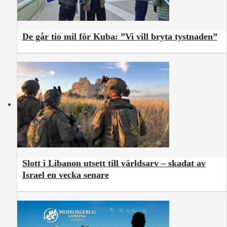
De går tio mil för Kuba: ”Vi vill bryta tystnaden”
Slott i Libanon utsett till världsarv – skadat av
Israel en vecka senare