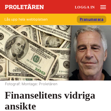
LOGGA IN
Lås upp hela webbplatsen
Prenumerera
Fotograf:
Montage: Proletären
Finanselitens vidriga
ansikte