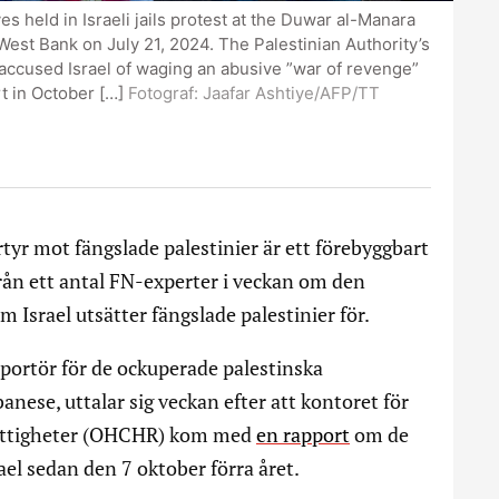
s held in Israeli jails protest at the Duwar al-Manara
 West Bank on July 21, 2024. The Palestinian Authority’s
, accused Israel of waging an abusive ”war of revenge”
rt in October […]
Fotograf:
Jaafar Ashtiye/AFP/TT
tyr mot fängslade palestinier är ett förebyggbart
rån ett antal FN-experter i veckan om den
 Israel utsätter fängslade palestinier för.
pportör för de ockuperade palestinska
anese, uttalar sig veckan efter att kontoret för
rättigheter (OHCHR) kom med
en rapport
om de
rael sedan den 7 oktober förra året.