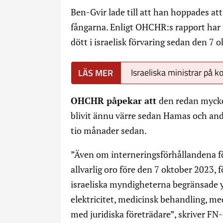
Ben-Gvir lade till att han hoppades att
fångarna. Enligt OHCHR:s rapport har 
dött i israelisk förvaring sedan den 7 
Israeliska ministrar på k
OHCHR påpekar att
den redan mycke
blivit ännu värre sedan Hamas och and
tio månader sedan.
”Även om interneringsförhållandena för 
allvarlig oro före den 7 oktober 2023, 
israeliska myndigheterna begränsade ytt
elektricitet, medicinsk behandling, m
med juridiska företrädare”, skriver FN