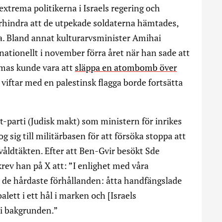
extrema politikerna i Israels regering och
örhindra att de utpekade soldaterna hämtades,
a. Bland annat kulturarvsminister Amihai
tionellt i november förra året när han sade att
Hamas kunde vara att
släppa en atombomb över
viftar med en palestinsk flagga borde fortsätta
arti (Judisk makt) som ministern för inrikes
 sig till militärbasen för att försöka stoppa att
ppvåldtäkten. Efter att Ben-Gvir besökt Sde
ev han på X att: ”I enlighet med våra
r de hårdaste förhållanden: åtta handfängslade
oalett i ett hål i marken och [Israels
 i bakgrunden.”