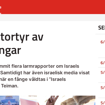
e
s
es
SE
r
tortyr av
t
6
ångar
6
mit flera larmrapporter om Israels
5
 Samtidigt har även israelisk media visat
är en fånge våldtas i ”Israels
 Teiman.
5
5