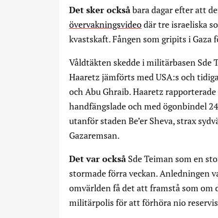
Det sker också
bara dagar efter att d
övervakningsvideo
där tre israeliska s
kvastskaft. Fången som gripits i Gaza 
Våldtäkten skedde i militärbasen Sde T
Haaretz jämförts med USA:s och tidi
och Abu Ghraib. Haaretz rapporterade r
handfängslade och med ögonbindel 24
utanför staden Be’er Sheva, strax syd
Gazaremsan.
Det var också
Sde Teiman som en sto
stormade förra veckan. Anledningen var 
omvärlden få det att framstå som om det
militärpolis för att förhöra nio reserv