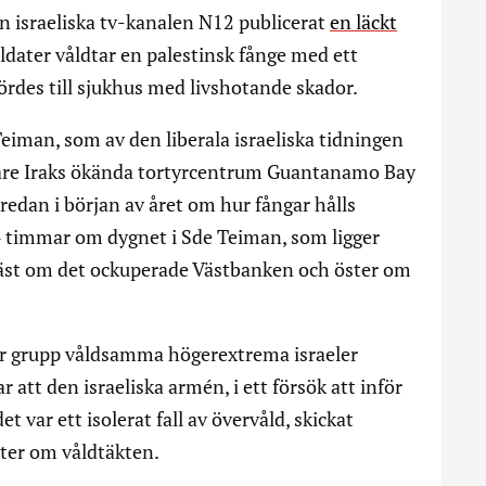
en israeliska tv-kanalen N12 publicerat
en läckt
oldater våldtar en palestinsk fånge med ett
fördes till sjukhus med livshotande skador.
eiman, som av den liberala israeliska tidningen
gare Iraks ökända tortyrcentrum Guantanamo Bay
edan i början av året om hur fångar hålls
 timmar om dygnet i Sde Teiman, som ligger
väst om det ockuperade Västbanken och öster om
r grupp våldsamma högerextrema israeler
att den israeliska armén, i ett försök att inför
 var ett isolerat fall av övervåld, skickat
ister om våldtäkten.