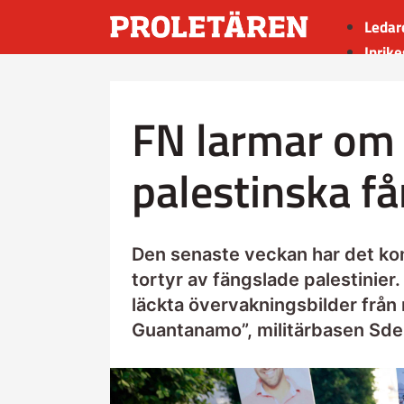
Ledar
Inrike
Utrik
Kultu
FN larmar om 
Sport
Insän
palestinska f
Den senaste veckan har det kom
tortyr av fängslade palestinier.
läckta övervakningsbilder från n
Guantanamo”, militärbasen Sde