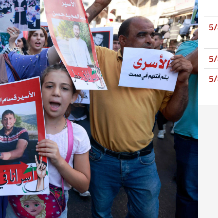
5
5
5