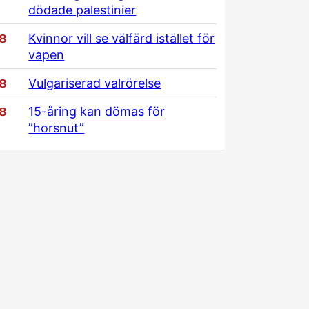
dödade palestinier
/8
Kvinnor vill se välfärd istället för
vapen
/8
Vulgariserad valrörelse
/8
15-åring kan dömas för
”horsnut”