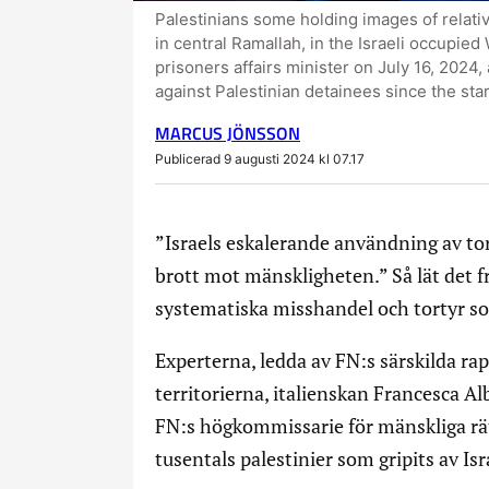
Palestinians some holding images of relative
in central Ramallah, in the Israeli occupied
prisoners affairs minister on July 16, 2024
against Palestinian detainees since the sta
MARCUS JÖNSSON
Publicerad 9 augusti 2024 kl 07.17
”Israels eskalerande användning av tor
brott mot mänskligheten.” Så lät det f
systematiska misshandel och tortyr som
Experterna, ledda av FN:s särskilda ra
territorierna, italienskan Francesca Alb
FN:s högkommissarie för mänskliga 
tusentals palestinier som gripits av Is