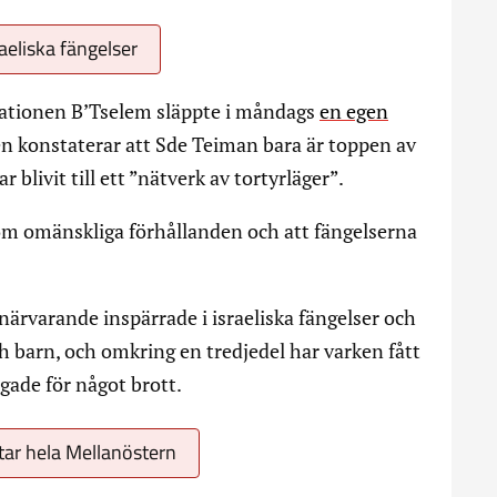
raeliska fängelser
ationen B’Tselem släppte i måndags
en egen
n konstaterar att Sde Teiman bara är toppen av
r blivit till ett ”nätverk av tortyrläger”.
 om omänskliga förhållanden och att fängelserna
 närvarande inspärrade i israeliska fängelser och
h barn, och omkring en tredjedel har varken fått
gade för något brott.
otar hela Mellanöstern