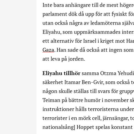
Inte bara anhängare till de mest höger
parlament dök då upp för att fysiskt f
utan också några av ledamöterna själv
Eliyahu, som uppmärksammades interna
ett alternativ för Israel i kriget mot 
Gaza
. Han sade då också att ingen som 
att leva på jorden.
Eliyahu tillhör
samma Otzma Yehudit-p
säkerhet Itamar Ben-Gvir, som också tog
någon skulle ställas till svars för gru
Teiman på bättre humör i november skr
instruktioner hålls terroristerna unde
terrorister i en mörk cell, järnsängar, t
nationalsång] Hoppet spelas konstant