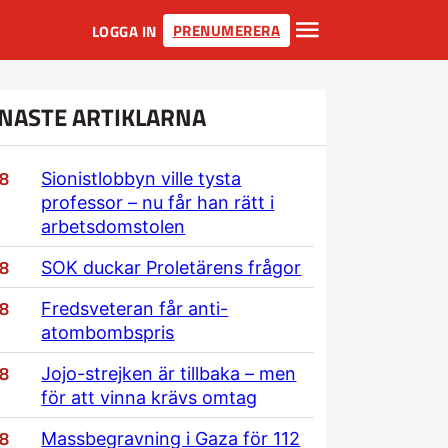
PRENUMERERA
LOGGA IN
NASTE ARTIKLARNA
/8
Sionistlobbyn ville tysta
professor – nu får han rätt i
arbetsdomstolen
/8
SOK duckar Proletärens frågor
/8
Fredsveteran får anti-
atombombspris
/8
Jojo-strejken är tillbaka – men
för att vinna krävs omtag
/8
Massbegravning i Gaza för 112