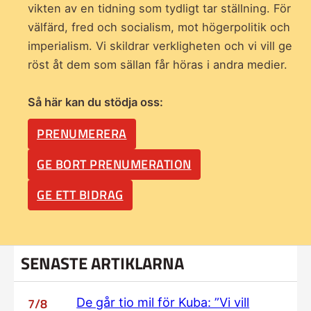
vikten av en tidning som
tydligt tar ställning. För
välfärd, fred och socialism, mot högerpolitik och
imperialism. Vi skildrar verkligheten och vi vill ge
röst åt dem som sällan får höras i andra medier.
Så här kan du stödja oss:
PRENUMERERA
GE BORT PRENUMERATION
GE ETT BIDRAG
SENASTE ARTIKLARNA
7/8
De går tio mil för Kuba: ”Vi vill