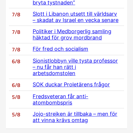
bryta tystnaden”
7/8
Slott i Libanon utsett till världsarv
– skadat av Israel en vecka senare
7/8
Politiker i Medborgerlig samling
häktad för grov mordbrand
7/8
För fred och socialism
6/8
Sionistlobbyn ville tysta professor
– nu får han rätt i
arbetsdomstolen
6/8
SOK duckar Proletärens frågor
5/8
Fredsveteran får anti-
atombombspris
5/8
Jojo-strejken är tillbaka – men för
att vinna krävs omtag