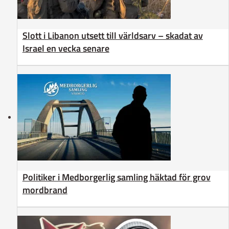
Slott i Libanon utsett till världsarv – skadat av
Israel en vecka senare
Politiker i Medborgerlig samling häktad för grov
mordbrand