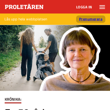
LOGGA IN
Lås upp hela webbplatsen
Prenumerera
KRÖNIKA: