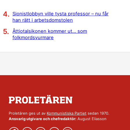
Sionistlobbyn ville tysta professor – nu får
han rätt i arbetsdomstolen
Åttiotalsikonen kommer ut… som
folkmordsvurmare
Proletären ges ut av
Kommunistiska Partiet
sedan 1970.
Ansvarig utgivare och chefredaktör:
August Eliasson