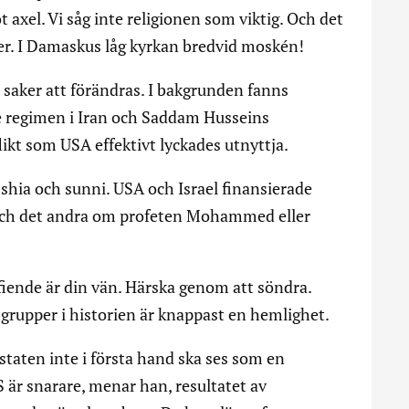
ot axel. Vi såg inte religionen som viktig. Och det
ler. I Damaskus låg kyrkan bredvid moskén!
 saker att förändras. I bakgrunden fanns
 regimen i Iran och Saddam Husseins
ikt som USA effektivt lyckades utnyttja.
 shia och sunni. USA och Israel finansierade
 och det andra om profeten Mohammed eller
 fiende är din vän. Härska genom att söndra.
stgrupper i historien är knappast en hemlighet.
staten inte i första hand ska ses som en
S är snarare, menar han, resultatet av