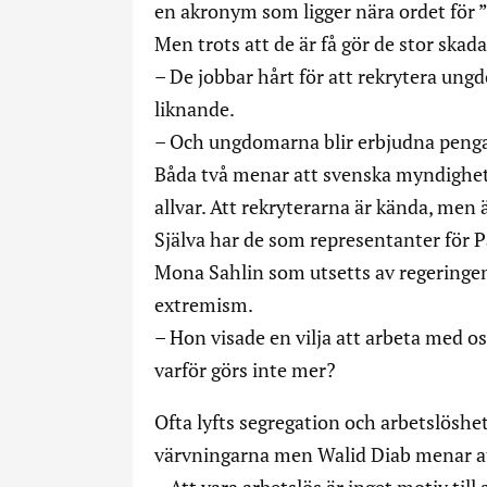
en akronym som ligger nära ordet för
Men trots att de är få gör de stor skad
– De jobbar hårt för att rekrytera ung
liknande.
– Och ungdomarna blir erbjudna pengar,
Båda två menar att svenska myndigheter 
allvar. Att rekryterarna är kända, men 
Själva har de som representanter för 
Mona Sahlin som utsetts av regeringe
extremism.
– Hon visade en vilja att arbeta med o
varför görs inte mer?
Ofta lyfts segregation och arbetslöshe
värvningarna men Walid Diab menar att