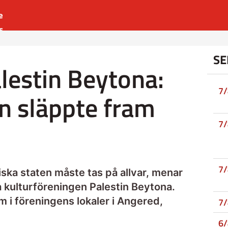
e
s
es
SE
r
lestin Beytona:
t
7
n släppte fram
7
7
ska staten måste tas på allvar, menar
 kulturföreningen Palestin Beytona.
m i föreningens lokaler i Angered,
7
6