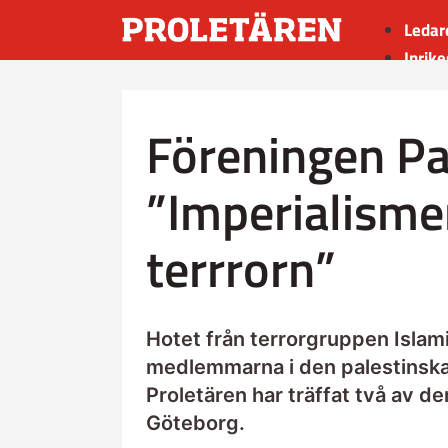
Ledar
Inrike
Utrik
Kultu
Föreningen Pa
Sport
Insän
”Imperialisme
terrrorn”
Hotet från terrorgruppen Islami
medlemmarna i den palestinska
Proletären har träffat två av de
Göteborg.