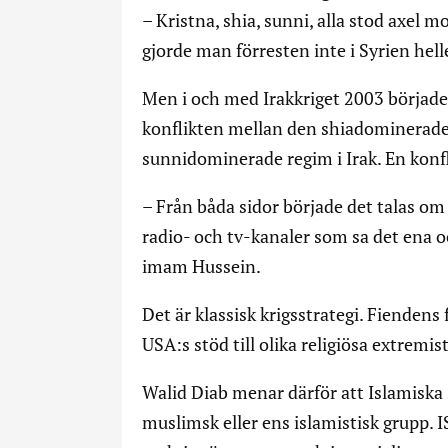
– Kristna, shia, sunni, alla stod axel m
gjorde man förresten inte i Syrien hel
Men i och med Irakkriget 2003 började
konflikten mellan den shiadominerade
sunnidominerade regim i Irak. En konfl
– Från båda sidor började det talas om
radio- och tv-kanaler som sa det ena
imam Hussein.
Det är klassisk krigsstrategi. Fiendens
USA:s stöd till olika religiösa extremi
Walid Diab menar därför att Islamiska 
muslimsk eller ens islamistisk grupp. I