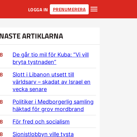
PRENUMERERA
LOGGA IN
NASTE ARTIKLARNA
/8
De går tio mil för Kuba: ”Vi vill
bryta tystnaden”
/8
Slott i Libanon utsett till
världsarv – skadat av Israel en
vecka senare
/8
Politiker i Medborgerlig samling
häktad för grov mordbrand
/8
För fred och socialism
/8
Sionistlobbyn ville tysta