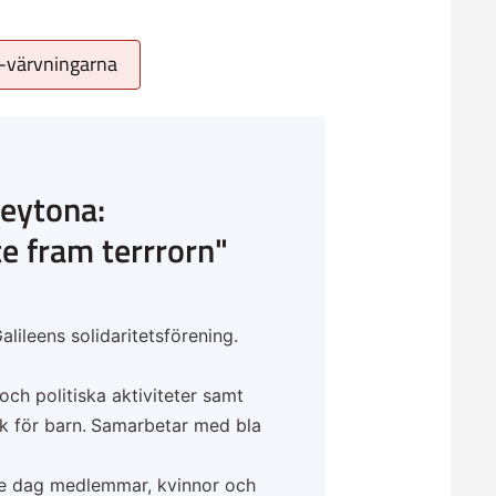
S-värvningarna
Beytona:
e fram terrrorn"
alileens solidaritetsförening.
och politiska aktiviteter samt
åk för barn. Samarbetar med bla
rje dag medlemmar, kvinnor och