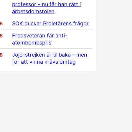
professor – nu får han rätt i
arbetsdomstolen
/8
SOK duckar Proletärens frågor
/8
Fredsveteran får anti-
atombombspris
/8
Jojo-strejken är tillbaka – men
för att vinna krävs omtag