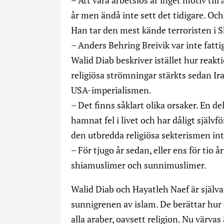
– Att vara arbetslös är inget motiv till
år men ändå inte sett det tidigare. Oc
Han tar den mest kände terroristen i
– Anders Behring Breivik var inte fattig
Walid Diab beskriver istället hur reak
religiösa strömningar stärkts sedan Ir
USA-imperialismen.
– Det finns såklart olika orsaker. En de
hamnat fel i livet och har dåligt själ
den utbredda religiösa sekterismen inte
– För tjugo år sedan, eller ens för tio
shiamuslimer och sunnimuslimer.
Walid Diab och Hayatleh Naef är själva 
sunnigrenen av islam. De berättar hur
alla araber, oavsett religion. Nu värvas 