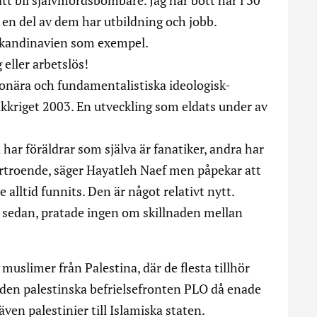
 att bli självmordsbombare. Jag har bott här i 30
h en del av dem har utbildning och jobb.
 Skandinavien som exempel.
 eller arbetslös!
tionära och fundamentalistiska ideologisk-
akkriget 2003. En utveckling som eldats under av
l har föräldrar som själva är fanatiker, andra har
vförtroende, säger Hayatleh Naef men påpekar att
 alltid funnits. Den är något relativt nytt.
 år sedan, pratade ingen om skillnaden mellan
muslimer från Palestina, där de flesta tillhör
 den palestinska befrielsefronten PLO då enade
även palestinier till Islamiska staten.