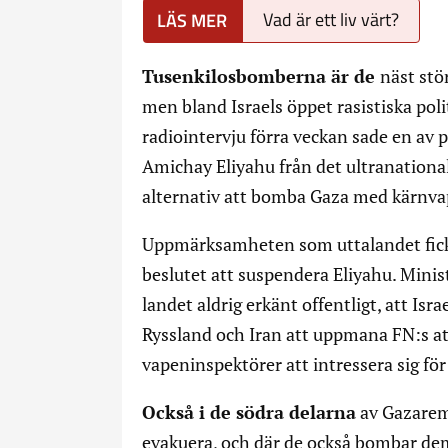
Vad är ett liv värt?
Tusenkilosbomberna är de
näst stö
men bland Israels öppet rasistiska poli
radiointervju förra veckan sade en av
Amichay Eliyahu från det ultranationali
alternativ att bomba Gaza med kärnva
Uppmärksamheten som uttalandet fick 
beslutet att suspendera Eliyahu. Minis
landet aldrig erkänt offentligt, att Isr
Ryssland och Iran att uppmana FN:s a
vapeninspektörer att intressera sig fö
Också i de södra delarna
av Gazarems
evakuera, och där de också bombar dem