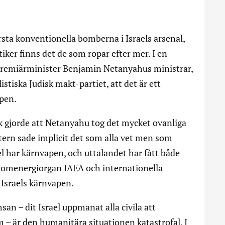
rsta konventionella bomberna i Israels arsenal,
tiker finns det de som ropar efter mer. I en
 premiärminister Benjamin Netanyahus ministrar,
stiska Judisk makt-partiet, att det är ett
pen.
gjorde att Netanyahu tog det mycket ovanliga
tern sade implicit det som alla vet men som
ael har kärnvapen, och uttalandet har fått både
tomenergiorgan IAEA och internationella
r Israels kärnvapen.
an – dit Israel uppmanat alla civila att
 – är den humanitära situationen katastrofal. I