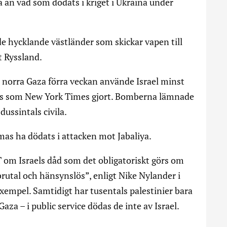
a än vad som dödats i kriget i Ukraina under
e hycklande västländer som skickar vapen till
t Ryssland.
 i norra Gaza förra veckan använde Israel minst
lys som New York Times gjort. Bomberna lämnade
ussintals civila.
mas ha dödats i attacken mot Jabaliya.
T om Israels dåd som det obligatoriskt görs om
rutal och hänsynslös”, enligt Nike Nylander i
exempel. Samtidigt har tusentals palestinier bara
za – i public service dödas de inte av Israel.