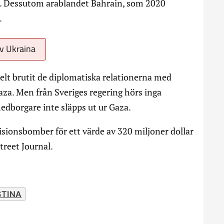
. Dessutom arablandet Bahrain, som 2020
.
av Ukraina
helt brutit de diplomatiska relationerna med
Gaza. Men från Sveriges regering hörs inga
medborgare inte släpps ut ur Gaza.
isionsbomber för ett värde av 320 miljoner dollar
Street Journal.
STINA