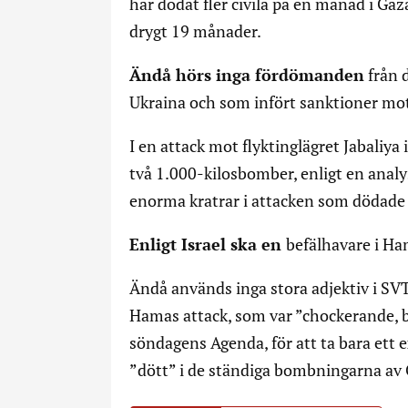
har dödat fler civila på en månad i Gaz
drygt 19 månader.
Ändå hörs inga fördömanden
från d
Ukraina och som infört sanktioner mo
I en attack mot flyktinglägret Jabaliya
två 1.000-kilosbomber, enligt en ana
enorma kratrar i attacken som dödade d
Enligt Israel ska en
befälhavare i Ha
Ändå används inga stora adjektiv i SV
Hamas attack, som var ”chockerande, b
söndagens Agenda, för att ta bara ett 
”dött” i de ständiga bombningarna av Ga