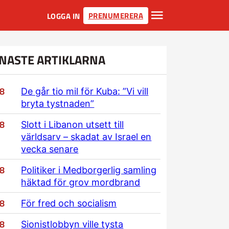
PRENUMERERA
LOGGA IN
NASTE ARTIKLARNA
/8
De går tio mil för Kuba: ”Vi vill
bryta tystnaden”
/8
Slott i Libanon utsett till
världsarv – skadat av Israel en
vecka senare
/8
Politiker i Medborgerlig samling
häktad för grov mordbrand
/8
För fred och socialism
/8
Sionistlobbyn ville tysta