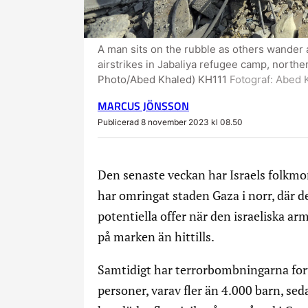
A man sits on the rubble as others wander a
airstrikes in Jabaliya refugee camp, northe
Photo/Abed Khaled) KH111
Fotograf:
Abed 
MARCUS JÖNSSON
Publicerad 8 november 2023 kl 08.50
Den senaste veckan har Israels folkmor
har omringat staden Gaza i norr, där d
potentiella offer när den israeliska a
på marken än hittills.
Samtidigt har terrorbombningarna forts
personer, varav fler än 4.000 barn, sed