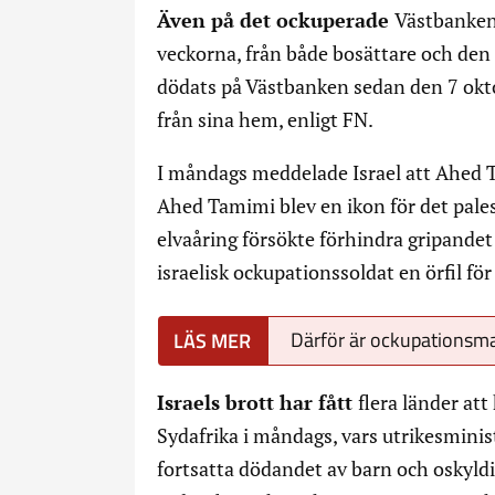
Även på det ockuperade
Västbanken 
veckorna, från både bosättare och den 
dödats på Västbanken sedan den 7 oktob
från sina hem, enligt FN.
I måndags meddelade Israel att Ahed 
Ahed Tamimi blev en ikon för det pal
elvaåring försökte förhindra gripand
israelisk ockupationssoldat en örfil för
Därför är ockupationsm
Israels brott har fått
flera länder att
Sydafrika i måndags, vars utrikesminis
fortsatta dödandet av barn och oskyldig