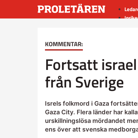
Ledar
Inrike
Utrik
Kultu
KOMMENTAR:
Sport
Insän
Fortsatt israel
från Sverige
Isrels folkmord i Gaza fortsätte
Gaza City. Flera länder har kall
urskillningslösa mördandet men 
ens över att svenska medborgar