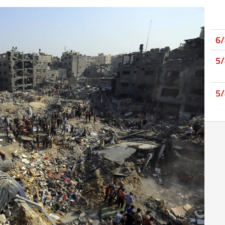
6
5
5