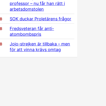
professor – nu får han rätt i
arbetsdomstolen
/8
SOK duckar Proletärens frågor
/8
Fredsveteran får anti-
atombombspris
/8
Jojo-strejken är tillbaka – men
för att vinna krävs omtag