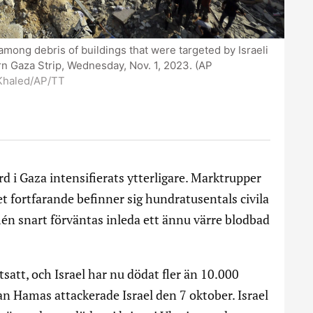
mong debris of buildings that were targeted by Israeli
rn Gaza Strip, Wednesday, Nov. 1, 2023. (AP
Khaled/AP/TT
d i Gaza intensifierats ytterligare. Marktrupper
et fortfarande befinner sig hundratusentals civila
rmén snart förväntas inleda ett ännu värre blodbad
att, och Israel har nu dödat fler än 10.000
an Hamas attackerade Israel den 7 oktober. Israel