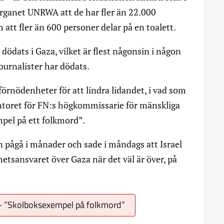
rganet UNRWA att de har fler än 22.000
ch att fler än 600 personer delar på en toalett.
dats i Gaza, vilket är flest någonsin i någon
ournalister har dödats.
förnödenheter för att lindra lidandet, i vad som
toret för FN:s högkommissarie för mänskliga
mpel på ett folkmord”.
n pågå i månader och sade i måndags att Israel
tsansvaret över Gaza när det väl är över, på
 – ”Skolboksexempel på folkmord”