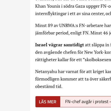
Khan Younis i södra Gaza uppger FN-o
internflyktingar i ett av sina center, o
Minst 89 av UNRWA:s FN-arbetare har dö
jämförbar period, enligt FN. Minst 46 j
Israel vägrar samtidigt
att släppa in 
den avgående chefen för New York-kon
rättigheter kallar för ett ”skolboksexe
Netanyahu har varnat för att kriget ka
förmodligen kommer att ta över säkerhe
obestämd tid.
FN-chef avgår i protest