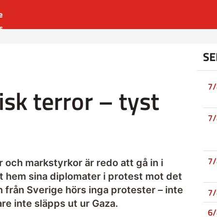
e
s
es
SE
r
t
7
isk terror – tyst
7
7
r och markstyrkor är redo att gå in i
at hem sina diplomater i protest mot det
från Sverige hörs inga protester – inte
7
e inte släpps ut ur Gaza.
6