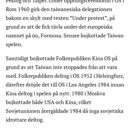
Peking och Taipei. Under öppningsceremonin i OS i
Rom 1960 gick den taiwanesiska delegationen
bakom en skylt med texten ”Under protest”, på
grund av att de fick tävla under det europeiska
namnet på ön, Formosa. Senare bojkottade Taiwan
spelen.
Samtidigt bojkottade Folkrepubliken Kina OS på
grund av att Taiwan inte stoppades från att vara
med. Folkrepubliken deltog i OS 1952 i Helsingfors,
därefter dröjde det till OS i Los Angeles 1984 innan
Kina deltog i spelen på nytt. 1980 i Moskva
bojkottade både USA och Kina, vilket
Sovjetunionen återgäldade 1984 då inga sovjetiska
idrottare deltog.