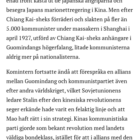
enad front kasta ut de japanska angriparna och
besegra Japans marionettregering i Kina. Men efter
Chiang Kai-sheks förräderi och slakten på fler än
5.000 kommunister under massakern i Shanghai i
april 1927, utförd av Chiang Kai-sheks anhängare i
Guomindangs högerfalang, litade kommunisterna
aldrig mer på nationalisterna.
Komintern fortsatte ändå att förespråka en allians
mellan Guomindang och kommunistpartiet även
efter andra världskriget, vilket Sovjetunionens
ledare Stalin efter den kinesiska revolutionens
seger erkände hade varit en felaktig linje och att
Mao haft rätt i sin strategi. Kinas kommunistiska
parti gjorde som bekant revolution med landets
väldiga bondeklass, istället för att i allians med den