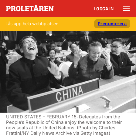
LOGGA IN
Lås upp hela webbplatsen
Prenumerera
UNITED STATES – FEBRUARY 15: Delegates from the
People’s Republic of China enjoy the welcome to their
new seats at the United Nations. (Photo by Charles
Frattini/NY Daily News Archive via Getty Images)