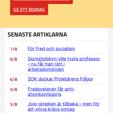
GE ETT BIDRAG
SENASTE ARTIKLARNA
7/8
För fred och socialism
6/8
Sionistlobbyn ville tysta professor
– nu får han rätt i
arbetsdomstolen
6/8
SOK duckar Proletärens frågor
5/8
Fredsveteran får anti-
atombombspris
5/8
Jojo-strejken är tillbaka – men för
att vinna krävs omtag