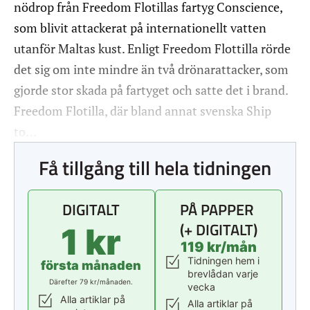
nödrop från Freedom Flotillas fartyg Conscience,
som blivit attackerat på internationellt vatten
utanför Maltas kust. Enligt Freedom Flottilla rörde
det sig om inte mindre än två drönarattacker, som
gjorde stor skada på fartyget och satte det i brand.
Freedom Flotilla, där bland annat svenska Ship
to…
Få tillgång till hela tidningen
DIGITALT
PÅ PAPPER
(+ DIGITALT)
1 kr
119 kr/mån
Tidningen hem i
första månaden
brevlådan varje
Därefter 79 kr/månaden.
vecka
Alla artiklar på
Alla artiklar på