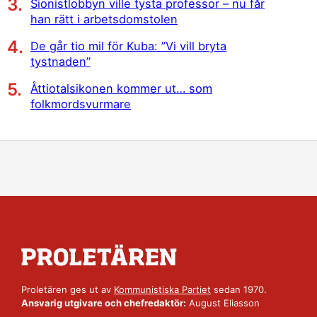
Sionistlobbyn ville tysta professor – nu får
han rätt i arbetsdomstolen
De går tio mil för Kuba: ”Vi vill bryta
tystnaden”
Åttiotalsikonen kommer ut… som
folkmordsvurmare
Proletären ges ut av
Kommunistiska Partiet
sedan 1970.
Ansvarig utgivare och chefredaktör:
August Eliasson