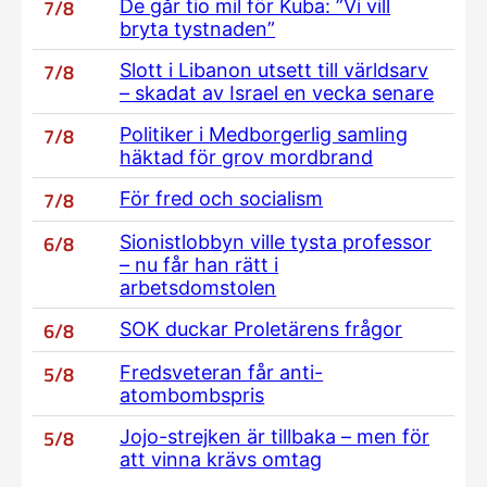
7/8
De går tio mil för Kuba: ”Vi vill
bryta tystnaden”
7/8
Slott i Libanon utsett till världsarv
– skadat av Israel en vecka senare
7/8
Politiker i Medborgerlig samling
häktad för grov mordbrand
7/8
För fred och socialism
6/8
Sionistlobbyn ville tysta professor
– nu får han rätt i
arbetsdomstolen
6/8
SOK duckar Proletärens frågor
5/8
Fredsveteran får anti-
atombombspris
5/8
Jojo-strejken är tillbaka – men för
att vinna krävs omtag