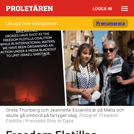
LOGGA IN
Lås upp hela webbplatsen
Prenumerera
Greta Thunberg och Jeannette Escanilla är på Malta och
skulle gå ombord på fartyget idag.
Fotograf:
Freedom
Flottilla / Pressbild Ship to Gaza