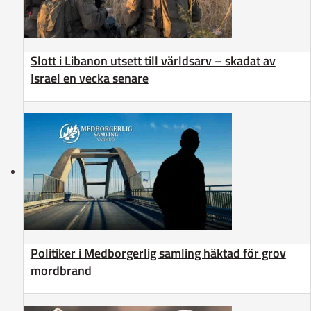
Slott i Libanon utsett till världsarv – skadat av
Israel en vecka senare
Politiker i Medborgerlig samling häktad för grov
mordbrand