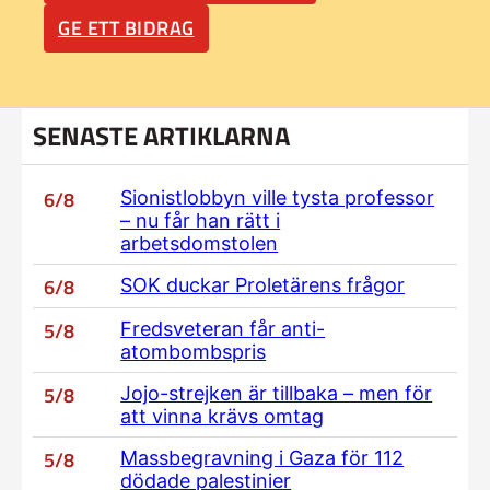
GE ETT BIDRAG
SENASTE ARTIKLARNA
6/8
Sionistlobbyn ville tysta professor
– nu får han rätt i
arbetsdomstolen
6/8
SOK duckar Proletärens frågor
5/8
Fredsveteran får anti-
atombombspris
5/8
Jojo-strejken är tillbaka – men för
att vinna krävs omtag
5/8
Massbegravning i Gaza för 112
dödade palestinier