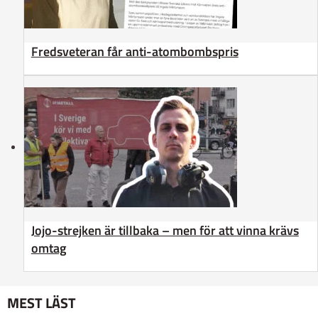
Fredsveteran får anti-atombombspris
Jojo-strejken är tillbaka – men för att vinna krävs
omtag
MEST LÄST