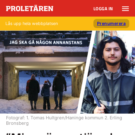
LOGGA IN
Lås upp hela webbplatsen
Prenumerera
Fotograf:
1. Tomas Hultgren/Haninge kommun 2. Erling
Bronsberg