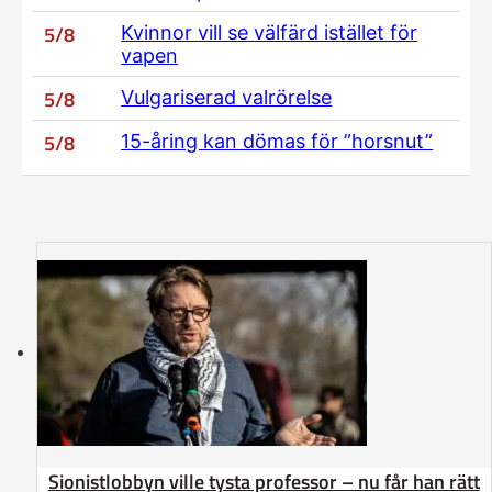
5/8
Kvinnor vill se välfärd istället för
vapen
5/8
Vulgariserad valrörelse
5/8
15-åring kan dömas för ”horsnut”
Sionistlobbyn ville tysta professor – nu får han rätt