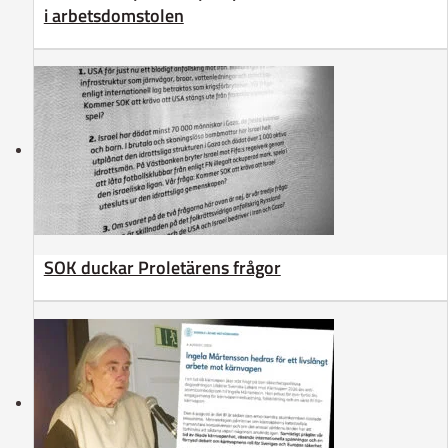
i arbetsdomstolen
SOK duckar Proletärens frågor