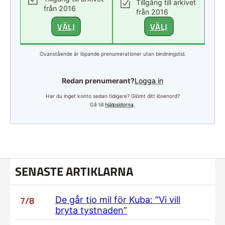
Tillgång till arkivet
från 2016
från 2016
VÄLJ
VÄLJ
Ovanstående är löpande prenumerationer utan bindningstid.
Redan prenumerant?
Logga in
Har du inget konto sedan tidigare? Glömt ditt lösenord?
Gå till
hjälpsidorna
.
SENASTE ARTIKLARNA
7/8
De går tio mil för Kuba: ”Vi vill
bryta tystnaden”