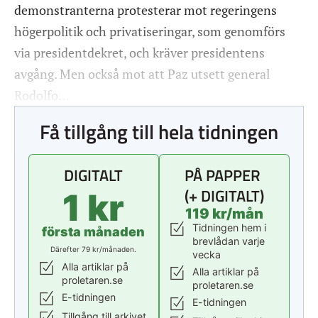
demonstranterna protesterar mot regeringens
högerpolitik och privatiseringar, som genomförs
via presidentdekret, och kräver presidentens
avgång. Men också mot att Paz utsett general
Rodolfo…
Få tillgång till hela tidningen
DIGITALT
PÅ PAPPER
(+ DIGITALT)
1 kr
119 kr/mån
Tidningen hem i
första månaden
brevlådan varje
Därefter 79 kr/månaden.
vecka
Alla artiklar på
Alla artiklar på
proletaren.se
proletaren.se
E-tidningen
E-tidningen
Tillgång till arkivet