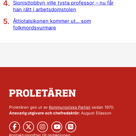
Sionistlobbyn ville tysta professor – nu får
han rätt i arbetsdomstolen
Åttiotalsikonen kommer ut… som
folkmordsvurmare
Proletären ges ut av
Kommunistiska Partiet
sedan 1970.
Ansvarig utgivare och chefredaktör:
August Eliasson
Kontaktuppgifter till redaktionen