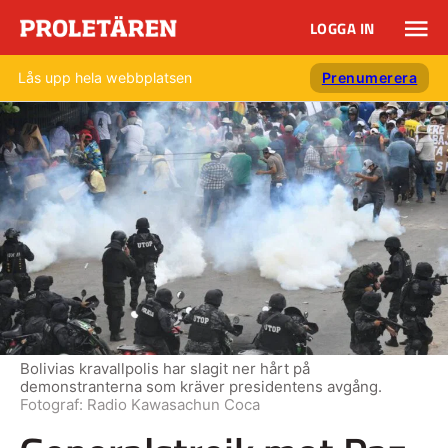
LOGGA IN
Lås upp hela webbplatsen
Prenumerera
Bolivias kravallpolis har slagit ner hårt på
demonstranterna som kräver presidentens avgång.
Fotograf:
Radio Kawasachun Coca