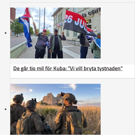
De går tio mil för Kuba: ”Vi vill bryta tystnaden”