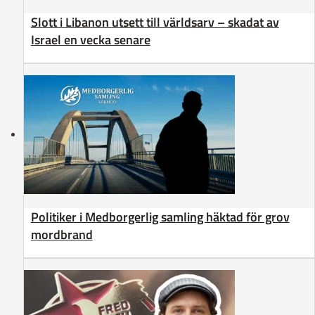
Slott i Libanon utsett till världsarv – skadat av
Israel en vecka senare
Politiker i Medborgerlig samling häktad för grov
mordbrand