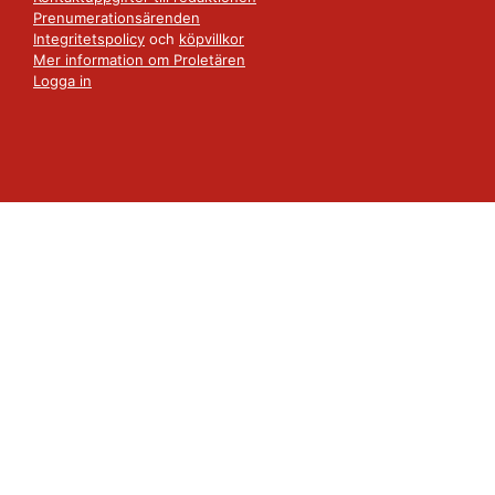
Prenumerationsärenden
Integritetspolicy
och
köpvillkor
Mer information om Proletären
Logga in