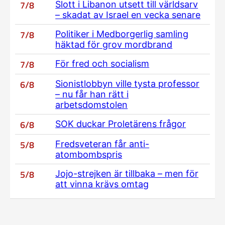
7/8
Slott i Libanon utsett till världsarv
– skadat av Israel en vecka senare
7/8
Politiker i Medborgerlig samling
häktad för grov mordbrand
7/8
För fred och socialism
6/8
Sionistlobbyn ville tysta professor
– nu får han rätt i
arbetsdomstolen
6/8
SOK duckar Proletärens frågor
5/8
Fredsveteran får anti-
atombombspris
5/8
Jojo-strejken är tillbaka – men för
att vinna krävs omtag