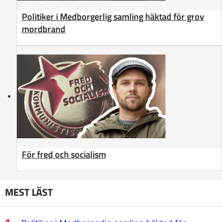
Politiker i Medborgerlig samling häktad för grov
mordbrand
För fred och socialism
MEST LÄST