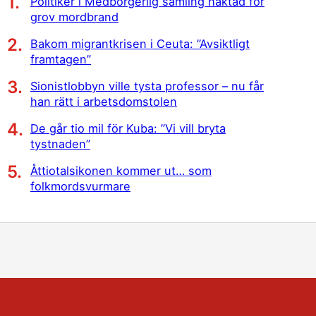
Politiker i Medborgerlig samling häktad för
grov mordbrand
Bakom migrantkrisen i Ceuta: ”Avsiktligt
framtagen”
Sionistlobbyn ville tysta professor – nu får
han rätt i arbetsdomstolen
De går tio mil för Kuba: ”Vi vill bryta
tystnaden”
Åttiotalsikonen kommer ut… som
folkmordsvurmare