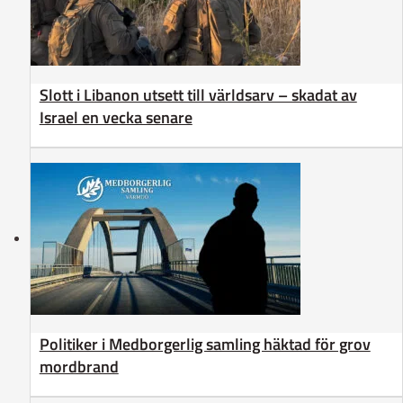
Slott i Libanon utsett till världsarv – skadat av
Israel en vecka senare
Politiker i Medborgerlig samling häktad för grov
mordbrand