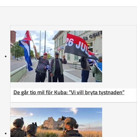
De går tio mil för Kuba: ”Vi vill bryta tystnaden”