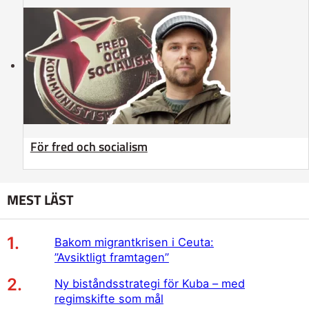
För fred och socialism
MEST LÄST
Bakom migrantkrisen i Ceuta:
”Avsiktligt framtagen”
Ny biståndsstrategi för Kuba – med
regimskifte som mål