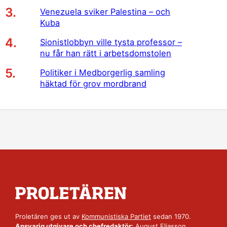
Venezuela sviker Palestina – och
Kuba
Sionistlobbyn ville tysta professor –
nu får han rätt i arbetsdomstolen
Politiker i Medborgerlig samling
häktad för grov mordbrand
Proletären ges ut av
Kommunistiska Partiet
sedan 1970.
Ansvarig utgivare och chefredaktör:
August Eliasson