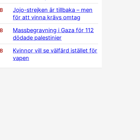
/8
Jojo-strejken är tillbaka – men
för att vinna krävs omtag
/8
Massbegravning i Gaza för 112
dödade palestinier
/8
Kvinnor vill se välfärd istället för
vapen