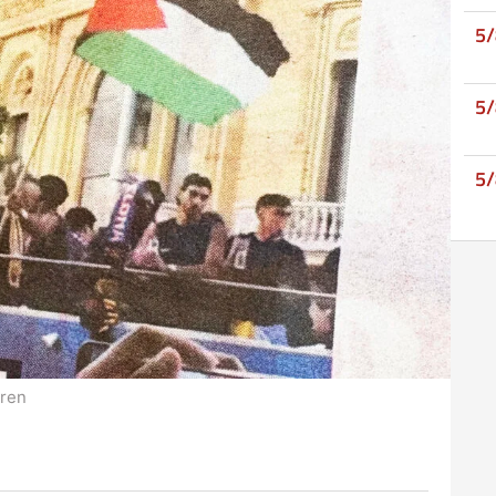
5
5
5
ären