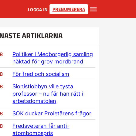
PRENUMERERA
LOGGA IN
NASTE ARTIKLARNA
/8
Politiker i Medborgerlig samling
häktad för grov mordbrand
/8
För fred och socialism
/8
Sionistlobbyn ville tysta
professor – nu får han rätt i
arbetsdomstolen
/8
SOK duckar Proletärens frågor
/8
Fredsveteran får anti-
atombombspris