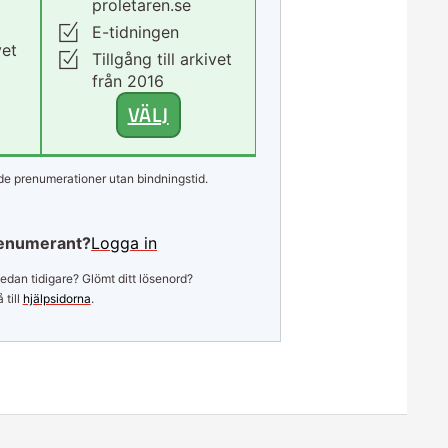
proletaren.se
E-tidningen
vet
Tillgång till arkivet
från 2016
VÄLJ
e prenumerationer utan bindningstid.
enumerant?
Logga in
edan tidigare? Glömt ditt lösenord?
 till
hjälpsidorna
.