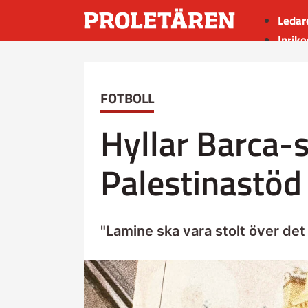
Ledar
Inrike
Utrik
Kultu
FOTBOLL
Sport
Insän
Hyllar Barca-
Palestinastöd
"Lamine ska vara stolt över det