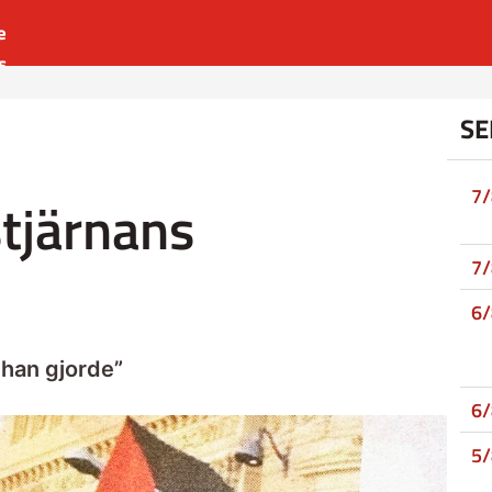
e
s
es
SE
r
t
7
stjärnans
7
6
 han gjorde”
6
5