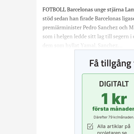
FOTBOLL Barcelonas unge stjärna La
stöd sedan han firade Barcelonas ligas
premiärminister Pedro Sanchez och Ma
som i helgen ledde sitt lag till segern 
dem som hyllat Yamal. Sanchez…
Få tillgång 
DIGITALT
1 kr
första månade
Därefter 79 kr/månaden
Alla artiklar på
proletaren.se