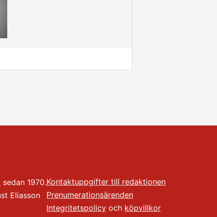
Kontaktuppgifter till redaktionen
t
sedan 1970.
Prenumerationsärenden
t Eliasson
Integritetspolicy
och
köpvillkor