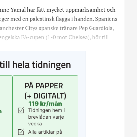
mine Yamal har fått mycket uppmärksamhet och
eger med en palestinsk flagga i handen. Spaniens
nchester Citys spanske tränare Pep Guardiola,
i engelska FA-cupen (1-0 mot Chelsea), hör till
till hela tidningen
PÅ PAPPER
(+ DIGITALT)
119 kr/mån
Tidningen hem i
n
brevlådan varje
.
vecka
Alla artiklar på