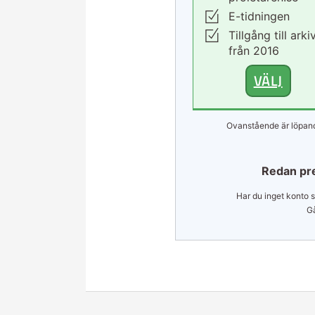
E-tidningen
Tillgång till arki
från 2016
VÄLJ
Ovanstående är löpand
Redan pr
Har du inget konto s
Gå