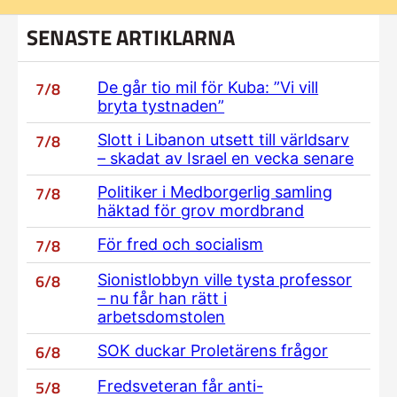
SENASTE ARTIKLARNA
7/8
De går tio mil för Kuba: ”Vi vill
bryta tystnaden”
7/8
Slott i Libanon utsett till världsarv
– skadat av Israel en vecka senare
7/8
Politiker i Medborgerlig samling
häktad för grov mordbrand
7/8
För fred och socialism
6/8
Sionistlobbyn ville tysta professor
– nu får han rätt i
arbetsdomstolen
6/8
SOK duckar Proletärens frågor
5/8
Fredsveteran får anti-