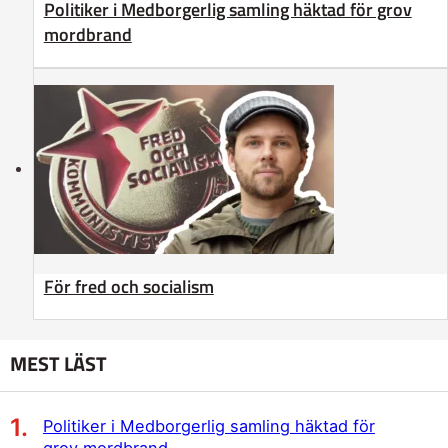
Politiker i Medborgerlig samling häktad för grov
mordbrand
För fred och socialism
MEST LÄST
Politiker i Medborgerlig samling häktad för
grov mordbrand