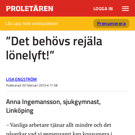
LOGGA IN
Lås upp hela webbplatsen
Prenumerera
”Det behövs rejäla
lönelyft!”
LISA ENGSTRÖM
Publicerad 20 februari 2013 kl 11.58
Anna Ingemansson, sjukgymnast,
Linköping
– Vanliga arbetare tjänar allt mindre och det
påverkar vad vi gemensamt kan konsumera i