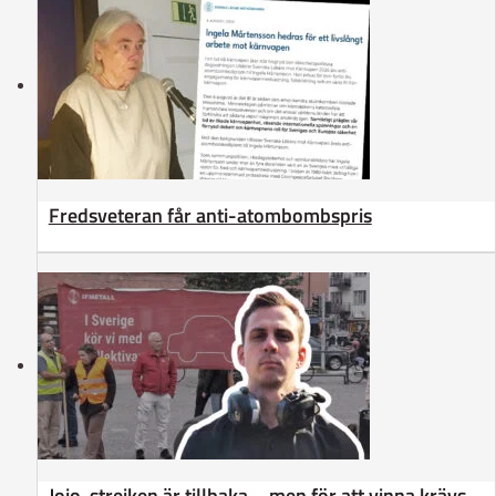
Fredsveteran får anti-atombombspris
Jojo-strejken är tillbaka – men för att vinna krävs