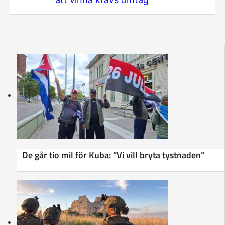
De går tio mil för Kuba: ”Vi vill bryta tystnaden”