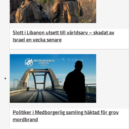
Slott i Libanon utsett till världsarv – skadat av
Israel en vecka senare
Politiker i Medborgerlig samling häktad för grov
mordbrand