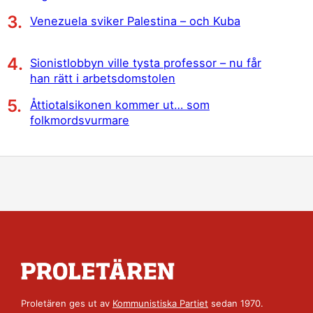
Venezuela sviker Palestina – och Kuba
Sionistlobbyn ville tysta professor – nu får
han rätt i arbetsdomstolen
Åttiotalsikonen kommer ut… som
folkmordsvurmare
Proletären ges ut av
Kommunistiska Partiet
sedan 1970.