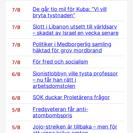
7/8
De går tio mil för Kuba: ”Vi vill
bryta tystnaden”
7/8
Slott i Libanon utsett till världsarv
– skadat av Israel en vecka senare
7/8
Politiker i Medborgerlig samling
häktad för grov mordbrand
7/8
För fred och socialism
6/8
Sionistlobbyn ville tysta professor
– nu får han rätt i
arbetsdomstolen
6/8
SOK duckar Proletärens frågor
5/8
Fredsveteran får anti-
atombombspris
5/8
Jojo-strejken är tillbaka – men för
att vinna krävs omtag