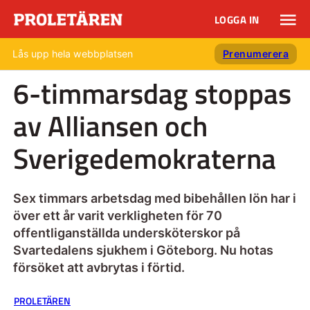
LOGGA IN
Lås upp hela webbplatsen
Prenumerera
6-timmarsdag stoppas
av Alliansen och
Sverigedemokraterna
Sex timmars arbetsdag med bibehållen lön har i
över ett år varit verkligheten för 70
offentliganställda undersköterskor på
Svartedalens sjukhem i Göteborg. Nu hotas
försöket att avbrytas i förtid.
PROLETÄREN