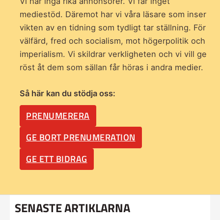
Vi har inga rika annonsörer. Vi får inget
mediestöd. Däremot har vi våra läsare som inser
vikten av en tidning som
tydligt tar ställning. För
välfärd, fred och socialism, mot högerpolitik och
imperialism. Vi skildrar verkligheten och vi vill ge
röst åt dem som sällan får höras i andra medier.
Så här kan du stödja oss:
PRENUMERERA
GE BORT PRENUMERATION
GE ETT BIDRAG
SENASTE ARTIKLARNA