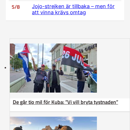
5/8
Jojo-strejken är tillbaka – men för
att vinna krävs omtag
De går tio mil för Kuba: ”Vi vill bryta tystnaden”