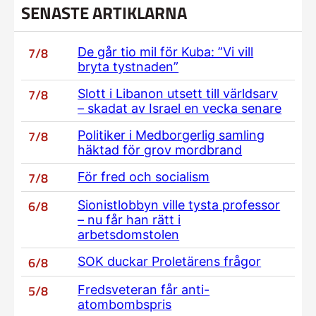
SENASTE ARTIKLARNA
7/8
De går tio mil för Kuba: ”Vi vill
bryta tystnaden”
7/8
Slott i Libanon utsett till världsarv
– skadat av Israel en vecka senare
7/8
Politiker i Medborgerlig samling
häktad för grov mordbrand
7/8
För fred och socialism
6/8
Sionistlobbyn ville tysta professor
– nu får han rätt i
arbetsdomstolen
6/8
SOK duckar Proletärens frågor
5/8
Fredsveteran får anti-
atombombspris