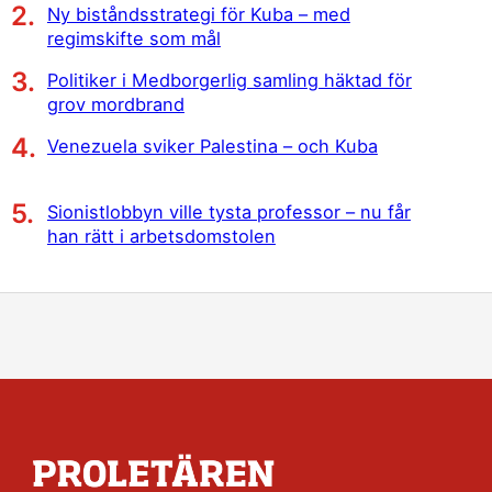
Ny biståndsstrategi för Kuba – med
regimskifte som mål
Politiker i Medborgerlig samling häktad för
grov mordbrand
Venezuela sviker Palestina – och Kuba
Sionistlobbyn ville tysta professor – nu får
han rätt i arbetsdomstolen