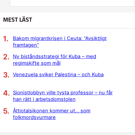
MEST LÄST
Bakom migrantkrisen i Ceuta: ”Avsiktligt
framtagen”
Ny biståndsstrategi för Kuba – med
regimskifte som mål
Venezuela sviker Palestina – och Kuba
Sionistlobbyn ville tysta professor – nu får
han rätt i arbetsdomstolen
Åttiotalsikonen kommer ut… som
folkmordsvurmare