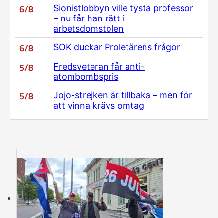
6/8
Sionistlobbyn ville tysta professor
– nu får han rätt i
arbetsdomstolen
6/8
SOK duckar Proletärens frågor
5/8
Fredsveteran får anti-
atombombspris
5/8
Jojo-strejken är tillbaka – men för
att vinna krävs omtag