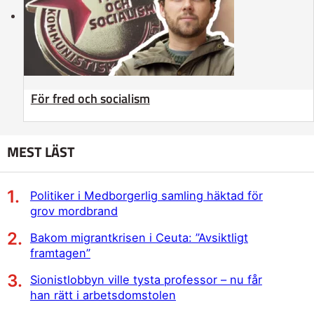
För fred och socialism
MEST LÄST
Politiker i Medborgerlig samling häktad för
grov mordbrand
Bakom migrantkrisen i Ceuta: ”Avsiktligt
framtagen”
Sionistlobbyn ville tysta professor – nu får
han rätt i arbetsdomstolen