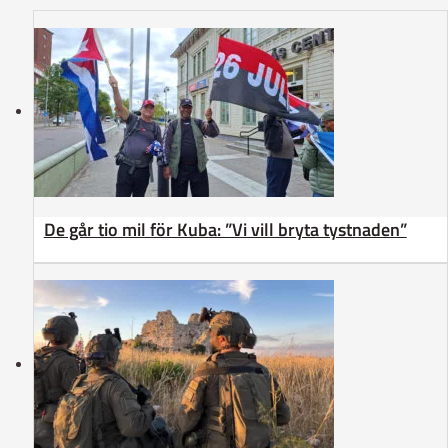
De går tio mil för Kuba: ”Vi vill bryta tystnaden”