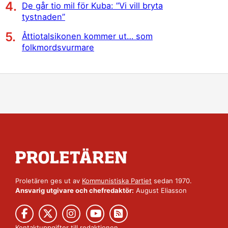
De går tio mil för Kuba: ”Vi vill bryta
tystnaden”
Åttiotalsikonen kommer ut… som
folkmordsvurmare
Proletären ges ut av
Kommunistiska Partiet
sedan 1970.
Ansvarig utgivare och chefredaktör:
August Eliasson
Kontaktuppgifter till redaktionen