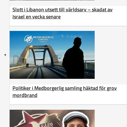
Slott i Libanon utsett till världsarv – skadat av
Israel en vecka senare
Politiker i Medborgerlig samling häktad för grov
mordbrand