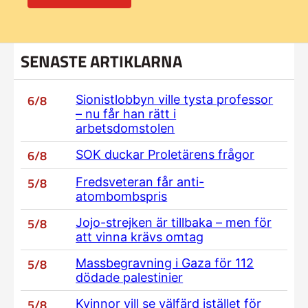
SENASTE ARTIKLARNA
6/8
Sionistlobbyn ville tysta professor
– nu får han rätt i
arbetsdomstolen
6/8
SOK duckar Proletärens frågor
5/8
Fredsveteran får anti-
atombombspris
5/8
Jojo-strejken är tillbaka – men för
att vinna krävs omtag
5/8
Massbegravning i Gaza för 112
dödade palestinier
5/8
Kvinnor vill se välfärd istället för