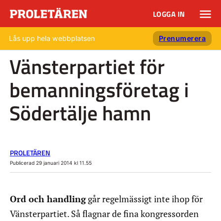
LOGGA IN
Lås upp hela webbplatsen
Prenumerera
Vänsterpartiet för
bemanningsföretag i
Södertälje hamn
PROLETÄREN
Publicerad 29 januari 2014 kl 11.55
Ord och handling
går regelmässigt inte ihop för
Vänsterpartiet. Så flagnar de fina kongressorden