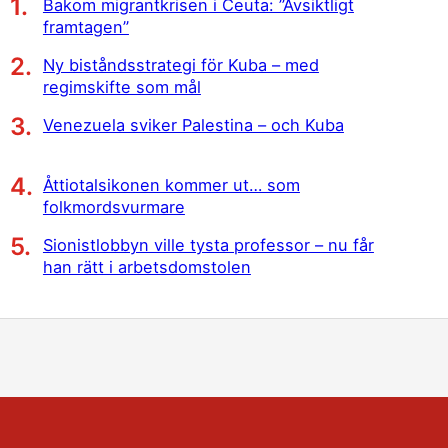
Bakom migrantkrisen i Ceuta: ”Avsiktligt
framtagen”
Ny biståndsstrategi för Kuba – med
regimskifte som mål
Venezuela sviker Palestina – och Kuba
Åttiotalsikonen kommer ut… som
folkmordsvurmare
Sionistlobbyn ville tysta professor – nu får
han rätt i arbetsdomstolen