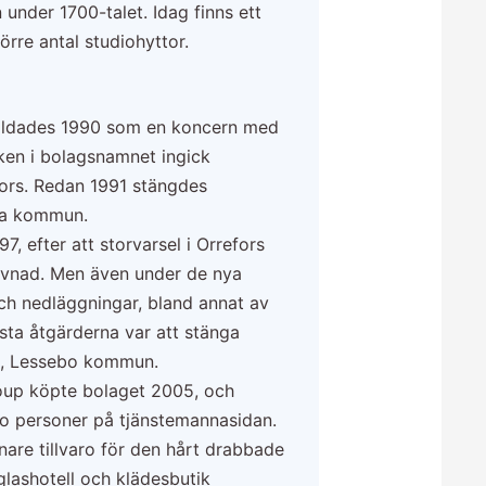
 under 1700-talet. Idag finns ett
örre antal studiohyttor.
bildades 1990 som en koncern med
uken i bolagsnamnet ingick
ors. Redan 1991 stängdes
da kommun.
, efter att storvarsel i Orrefors
evnad. Men även under de nya
ch nedläggningar, bland annat av
sta åtgärderna var att stänga
p, Lessebo kommun.
up köpte bolaget 2005, och
io personer på tjänstemannasidan.
gnare tillvaro för den hårt drabbade
glashotell och klädesbutik