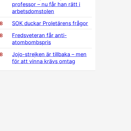
professor – nu får han rätt i
arbetsdomstolen
/8
SOK duckar Proletärens frågor
/8
Fredsveteran får anti-
atombombspris
/8
Jojo-strejken är tillbaka – men
för att vinna krävs omtag