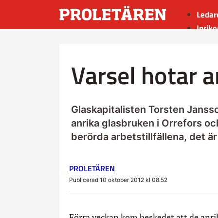
Ledar
Inrike
Utrik
Kultu
Varsel hotar a
Sport
Insän
Glaskapitalisten Torsten Jansso
anrika glasbruken i Orrefors oc
berörda arbetstillfällena, det ä
PROLETÄREN
Publicerad 10 oktober 2012 kl 08.52
Förra veckan kom beskedet att de anrik