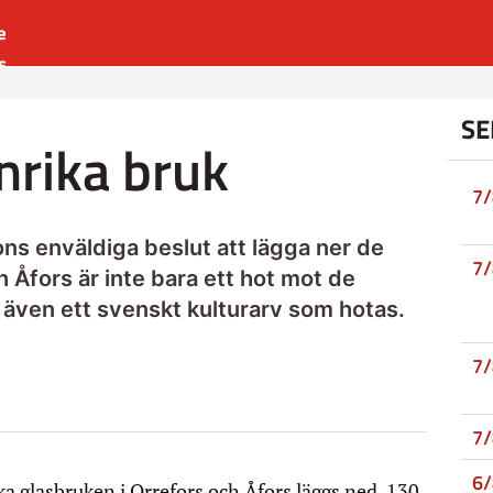
e
s
es
SE
r
nrika bruk
t
7
ns enväldiga beslut att lägga ner de
7
h Åfors är inte bara ett hot mot de
r även ett svenskt kulturarv som hotas.
7
7
6
a glasbruken i Orrefors och Åfors läggs ned. 130