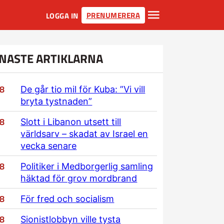
PRENUMERERA
LOGGA IN
NASTE ARTIKLARNA
/8
De går tio mil för Kuba: ”Vi vill
bryta tystnaden”
/8
Slott i Libanon utsett till
världsarv – skadat av Israel en
vecka senare
/8
Politiker i Medborgerlig samling
häktad för grov mordbrand
/8
För fred och socialism
/8
Sionistlobbyn ville tysta