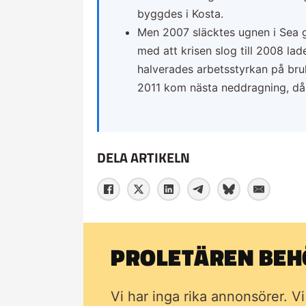
byggdes i Kosta.
Men 2007 släcktes ugnen i Sea g
med att krisen slog till 2008 la
halverades arbetsstyrkan på bruk
2011 kom nästa neddragning, då
DELA ARTIKELN
PROLETÄREN BEHÖ
Vi har inga rika annonsörer. V