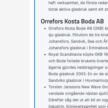
haft verksamhet, de första redan
tiotal aktiva glasbruk samt ett st
Orrefors Kosta Boda AB
Orrefors Kosta Boda AB (OKB) 
sju glasbruk. Förutom de tre br
Johansfors, Sandvik, Sea och Åf
Johansfors glasbruk i Emmabo
Royal Scandinavia köpte OKB 1997
och Boda hotade brukens överl
ägarna gjordes neddragningar o
Boda glasbruk 2003. En av de si
Sandviks glasbruk i Hovmantor
Torsten Janssons New Wave Gro
varslade omgående nästan sjutt
Därefter såg det ut att bli en lu
industrin. Kringverksamhet som 