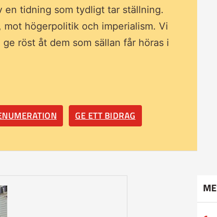
av en tidning som
tydligt tar ställning.
, mot högerpolitik och imperialism. Vi
ll ge röst åt dem som sällan får höras i
RENUMERATION
GE ETT BIDRAG
ME