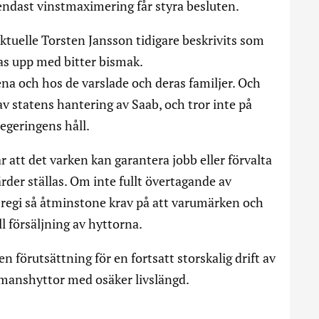
endast vinstmaximering får styra besluten.
aktuelle Torsten Jansson tidigare beskrivits som
as upp med bitter bismak.
na och hos de varslade och deras familjer. Och
av statens hantering av Saab, och tror inte på
regeringens håll.
r att det varken kan garantera jobb eller förvalta
rder ställas. Om inte fullt övertagande av
 regi så åtminstone krav på att varumärken och
l försäljning av hyttorna.
 förutsättning för en fortsatt storskalig drift av
fåmanshyttor med osäker livslängd.