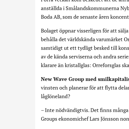
anställda i Smålandskommunerna Nybr
Boda AB, som de senaste åren koncentre
Bolaget öppnar visserligen för att säl
behålla det världskända varumärket Or
samtidigt ut ett tydligt besked till ko
av de kända serviserna och andra serier
klarare än kristallglas: Orreforsglas ska
New Wave Group med smilkapitali
vinsten och planerar för att flytta del
låglöneland?
– Inte nödvändigtvis. Det finns många
Groups ekonomichef Lars Jönsson nonc