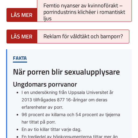
Femtio nyanser av kvinnoförakt –
porrindustrins klichéer i romantiskt
ljus
Reklam för våldtäkt och barnporr?
FAKTA
När porren blir sexualupplysare
Ungdomars porrvanor
I en undersökning från Uppsala Universitet år
2013 tillfrågades 877 16-åringar om deras
erfarenheter av porr.
96 procent av killarna och 54 procent av tjejerna
har tittat på porr.
En av tio killar tittar varje dag.
En tredjedel av högkonsumenterna tittar mer än