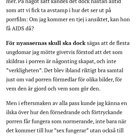
mer. På något sätt kändes det dock nästan alltid
som att vi fick ta avstamp i hur det ser ut på
porrfilm: Om jag kommer en tjej i ansiktet, kan hon
få AIDS då?
För nyansernas skull ska dock
sägas att de flesta
ungdomar jag mötte givetvis förstod att det som
skildras i porren är någonting skapat, och inte
”verkligheten”. Det blev ibland riktigt bra samtal
just om vad porren förmedlar för olika bilder, för
vem den är gjord och vem som gör den.
Men i eftersmaken av alla pass kunde jag känna en
ilska över hur den förnedrande och förtryckande
porren får fungera som normerande, inte bara när
det kommer till hur ”sex fungerar” utan också till