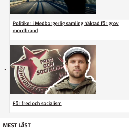
Politiker i Medborgerlig samling häktad för grov
mordbrand
För fred och socialism
MEST LÄST