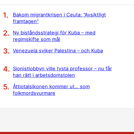
Bakom migrantkrisen i Ceuta: ”Avsiktligt
framtagen”
Ny biståndsstrategi för Kuba – med
regimskifte som mål
Venezuela sviker Palestina – och Kuba
Sionistlobbyn ville tysta professor – nu får
han rätt i arbetsdomstolen
Åttiotalsikonen kommer ut… som
folkmordsvurmare