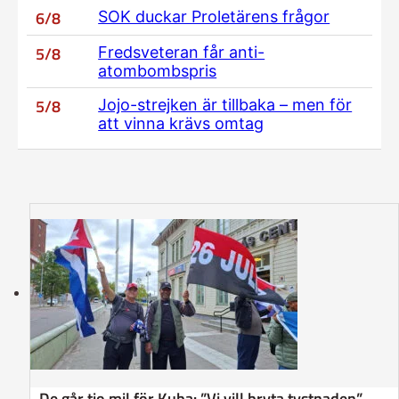
6/8
SOK duckar Proletärens frågor
5/8
Fredsveteran får anti-
atombombspris
5/8
Jojo-strejken är tillbaka – men för
att vinna krävs omtag
De går tio mil för Kuba: ”Vi vill bryta tystnaden”