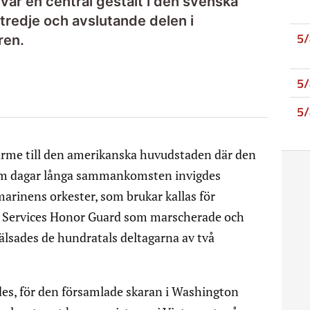
var en central gestalt i den svenska
tredje och avslutande delen i
5
ren.
5
5
rme till den amerikanska huvudstaden där den
fem dagar långa sammankomsten invigdes
marinens orkester, som brukar kallas för
d Services Honor Guard som marscherade och
älsades de hundratals deltagarna av två
es, för den församlade skaran i Washington