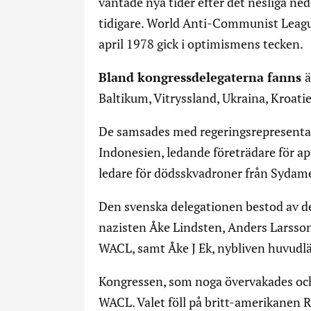
väntade nya tider efter det nesliga n
tidigare. World Anti-Communist Leagu
april 1978 gick i optimismens tecken.
Bland kongressdelegaterna fanns
ä
Baltikum, Vitryssland, Ukraina, Kroat
De samsades med regeringsrepresentan
Indonesien, ledande företrädare för a
ledare för dödsskvadroner från Sydame
Den svenska delegationen bestod av d
nazisten Åke Lindsten, Anders Larsson
WACL, samt Åke J Ek, nybliven huvudlär
Kongressen, som noga övervakades och 
WACL. Valet föll på britt-amerikanen 