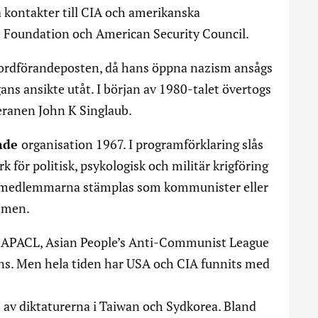
a kontakter till CIA och amerikanska
Foundation och American Security Council.
n ordförandeposten, då hans öppna nazism ansågs
ans ansikte utåt. I början av 1980-talet övertogs
eranen John K Singlaub.
ande
organisation 1967. I programförklaring slås
rk för politisk, psykologisk och militär krigföring
 av medlemmarna stämplas som kommunister eller
smen.
 APACL, Asian People’s Anti-Communist League
ns. Men hela tiden har USA och CIA funnits med
 av diktaturerna i Taiwan och Sydkorea. Bland