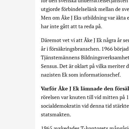
för den svenska underrättelsetjänsten 
utgjorde förbindelselänk mellan de sv
Men om Åke J Eks utbildning var äkta e
har inte gått att ta reda på.
Däremot vet vi att Åke J Ek några år sen
år i försäkringsbranschen. 1966 börja
Tjänstemännens Bildningsverksamhets 
Sensus. Det är oklart på vilka meriter
nazisten Ek som informationschef.
Varför Åke J Ek lämnade den förs
rörelsen var knuten till vid mitten på 1
socialdemokratin vid denna tid stärkte
statsmakten.
1965 avskedades T-kontorets mångårig