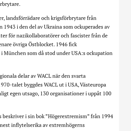
rbrytare.
, landsförrädare och krigsförbrytare från
n 1943 i den del av Ukraina som ockuperades av
r för nazikollaboratörer och fascister från de
nare övriga Östblocket. 1946 fick
te i München som då stod under USA:s ockupation
gionala delar av WACL när den svarta
1970-talet byggdes WACL ut i USA, Västeuropa
igt egen utsago, 130 organisationer i uppåt 100
 beskriver i sin bok ”Högerextremism” från 1994
mest inflytelserika av extremhögerns