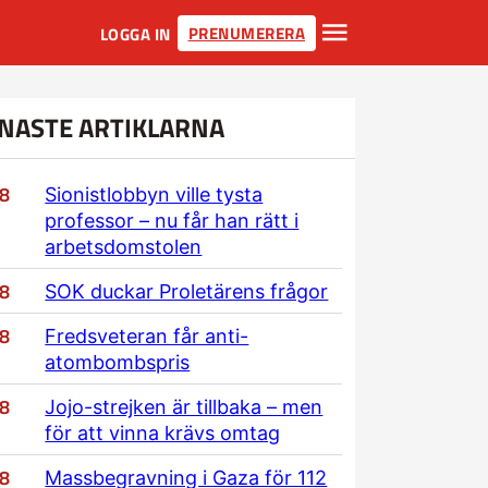
PRENUMERERA
LOGGA IN
NASTE ARTIKLARNA
/8
Sionistlobbyn ville tysta
professor – nu får han rätt i
arbetsdomstolen
/8
SOK duckar Proletärens frågor
/8
Fredsveteran får anti-
atombombspris
/8
Jojo-strejken är tillbaka – men
för att vinna krävs omtag
/8
Massbegravning i Gaza för 112