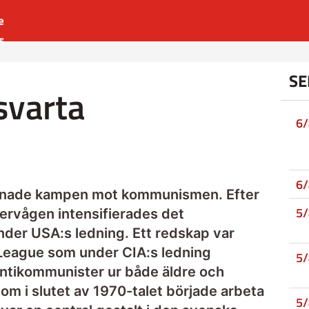
e
s
es
SE
r
svarta
t
6
6
dnade kampen mot kommunismen. Efter
5
ervågen intensifierades det
der USA:s ledning. Ett redskap var
eague som under CIA:s ledning
5
antikommunister ur både äldre och
som i slutet av 1970-talet började arbeta
5