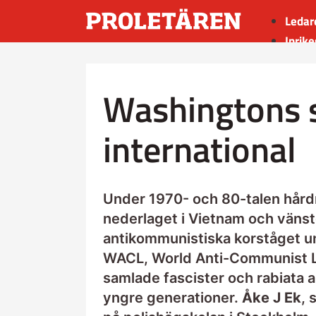
Ledar
Inrike
Utrik
Kultu
Washingtons 
Sport
Insän
international
Under 1970- och 80-talen hår
nederlaget i Vietnam och vänst
antikommunistiska korståget un
WACL, World Anti-Communist L
samlade fascister och rabiata 
yngre generationer.
Åke J Ek
, 