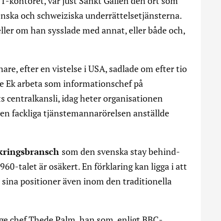
T-kontoret, var just Sankt Gallen den ort som
enska och schweiziska underrättelsetjänsterna.
ller om han sysslade med annat, eller både och,
are, efter en vistelse i USA, sadlade om efter tio
de Ek arbeta som informationschef på
centralkansli, idag heter organisationen
 den fackliga tjänstemannarörelsen anställde
äkringsbransch
som den svenska stay behind-
960-talet är osäkert. En förklaring kan ligga i att
 sina positioner även inom den traditionella
e chef Thede Palm, han som, enligt BBC-