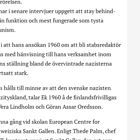
rörelsen.
ar i senare intervjuer uppgett att stay behind-
sin funktion och mest fungerade som tysta
unism.
et i att hans ansökan 1960 om att bli stabsredaktör
lås med hänvisning till hans verksamhet inom
ns ställning bland de övervintrade nazisterna
tsatt stark.
 hålls till minne av att den svenske nazisten
ityskland, talar Ek 1960 å de finlandsfrivilligas
a Vera Lindholm och Göran Assar Oredsson.
nna gång vid skolan European Centre for
weiziska Sankt Gallen. Enligt Thede Palm, chef