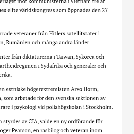
ederlaget mot kommunisterna i Vietnam tre år
es elfte världskongress som öppnades den 27
rrade veteraner från Hitlers satellitstater i
ien, Rumänien och många andra länder.
ter från diktaturerna i Taiwan, Sykorea och
partheidregimen i Sydafrika och generaler och
rika.
en estniske högerextremisten Arvo Horm,
, som arbetade för den svenska sektionen av
are i psykologi vid polishögskolan i Stockholm.
styrdes av CIA, valde en ny ordförande för
Roger Pearson, en rasbilog och veteran inom