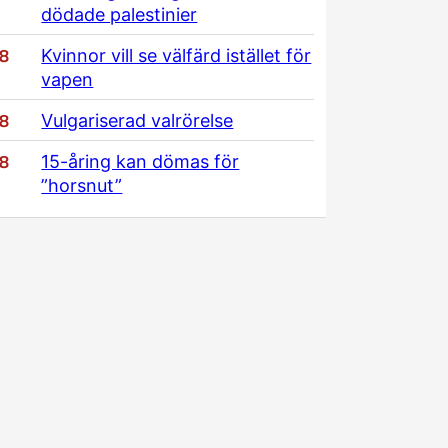
dödade palestinier
/8
Kvinnor vill se välfärd istället för
vapen
/8
Vulgariserad valrörelse
/8
15-åring kan dömas för
”horsnut”