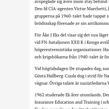
avspeglade sig även inom stay behind-
Den fd CIA-agenten Victor Marchetti, h
grupperna på 1960-talet hade tappat 
brödraskap förenade av sin antikomm
För Åke J Eks del visar sig det nya läg
vid FN-bataljonen XXII K i Kongo avs
högerextremistiska organisationer. Ha
och krigshökarna från 1940-talet är for
Vid högtidsdagen De stupades dag, som
Gösta Hallberg-Cuula dog i strid för Naz
vägnar. Övriga talare är nazistledarn
1962 studerade Ek åter utomlands. De
Insurance Education and Training i sch