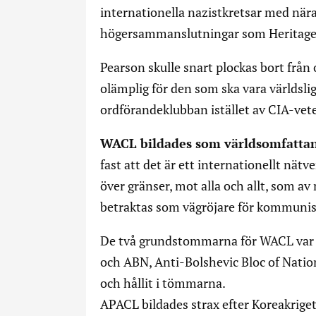
internationella nazistkretsar med när
högersammanslutningar som Heritage 
Pearson skulle snart plockas bort frå
olämplig för den som ska vara världslig
ordförandeklubban istället av CIA-vet
WACL bildades som världsomfatt
fast att det är ett internationellt nätve
över gränser, mot alla och allt, som
betraktas som vägröjare för kommuni
De två grundstommarna för WACL var
och ABN, Anti-Bolshevic Bloc of Natio
och hållit i tömmarna.
APACL bildades strax efter Koreakriget