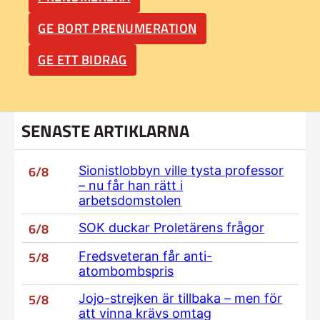
GE BORT PRENUMERATION
GE ETT BIDRAG
SENASTE ARTIKLARNA
6/8
Sionistlobbyn ville tysta professor
– nu får han rätt i
arbetsdomstolen
6/8
SOK duckar Proletärens frågor
5/8
Fredsveteran får anti-
atombombspris
5/8
Jojo-strejken är tillbaka – men för
att vinna krävs omtag