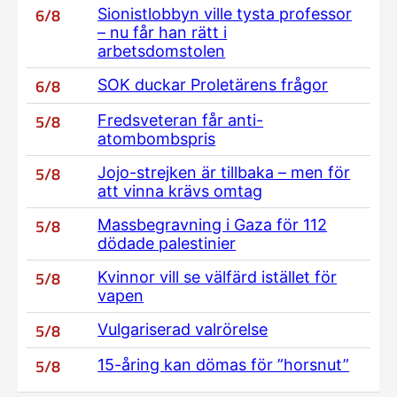
6/8
Sionistlobbyn ville tysta professor
– nu får han rätt i
arbetsdomstolen
6/8
SOK duckar Proletärens frågor
5/8
Fredsveteran får anti-
atombombspris
5/8
Jojo-strejken är tillbaka – men för
att vinna krävs omtag
5/8
Massbegravning i Gaza för 112
dödade palestinier
5/8
Kvinnor vill se välfärd istället för
vapen
5/8
Vulgariserad valrörelse
5/8
15-åring kan dömas för ”horsnut”