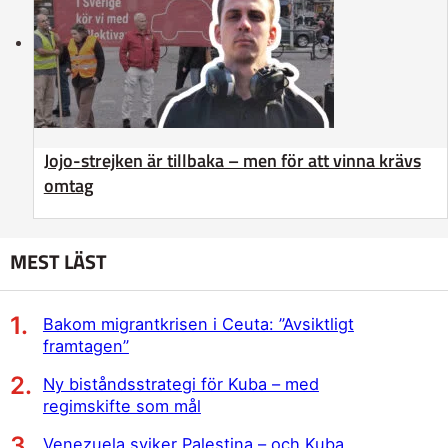
Jojo-strejken är tillbaka – men för att vinna krävs
omtag
MEST LÄST
Bakom migrantkrisen i Ceuta: ”Avsiktligt
framtagen”
Ny biståndsstrategi för Kuba – med
regimskifte som mål
Venezuela sviker Palestina – och Kuba