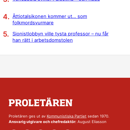
Åttiotalsikonen kommer ut… som
folkmordsvurmare
Sionistlobbyn ville tysta professor – nu får
han rätt i arbetsdomstolen
Proletären ges ut av
Kommunistiska Partiet
sedan 1970.
Ansvarig utgivare och chefredaktör:
August Eliasson