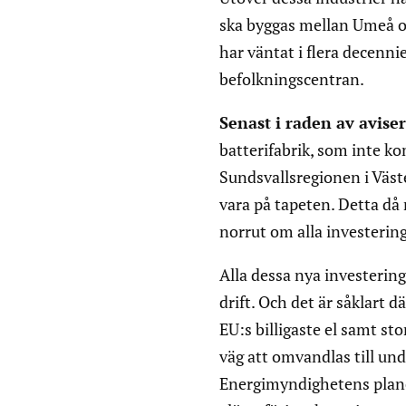
ska byggas mellan Umeå och
har väntat i flera decenni
befolkningscentran.
Senast i raden av avise
batterifabrik, som inte k
Sundsvallsregionen i Väst
vara på tapeten. Detta då
norrut om alla investeringa
Alla dessa nya investerin
drift. Och det är såklart 
EU:s billigaste el samt s
väg att omvandlas till und
Energimyndighetens planer