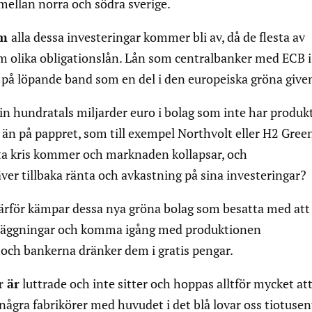
mellan norra och södra sverige.
om
alla dessa investeringar kommer bli av, då de flesta av
m olika obligationslån. Lån som centralbanker med ECB i
 på löpande band som en del i den europeiska gröna give
 hundratals miljarder euro i bolag som inte har produk
r än på pappret, som till exempel Northvolt eller H2 Gree
sta kris kommer och marknaden kollapsar, och
ver tillbaka ränta och avkastning på sina investeringar?
ärför kämpar dessa nya gröna bolag som besatta med att 
läggningar och komma igång med produktionen
ch bankerna dränker dem i gratis pengar.
 är
luttrade och inte sitter och hoppas alltför mycket att
 några fabrikörer med huvudet i det blå lovar oss tiotusen