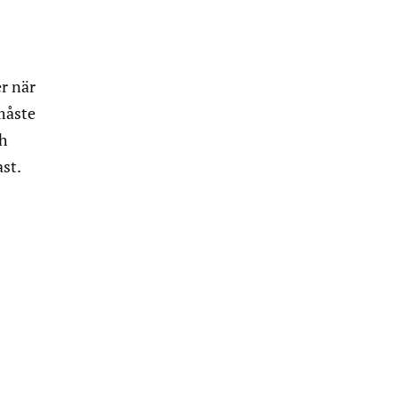
er när
 måste
ch
ast.