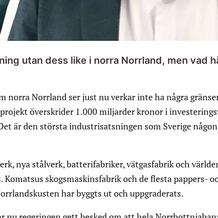
sning utan dess like i norra Norrland, men vad
norra Norrland ser just nu verkar inte ha några gränser
projekt överskrider 1.000 miljarder kronor i investering
 Det är den största industrisatsningen som Sverige någon
erk, nya stålverk, batterifabriker, vätgasfabrik och världe
as. Komatsus skogsmaskinsfabrik och de flesta pappers- o
orrlandskusten har byggts ut och uppgraderats.
ar nu regeringen gett besked om att hela Norrbottniaba