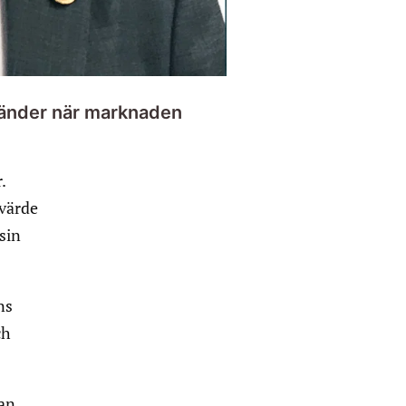
 händer när marknaden
.
svärde
sin
ns
ch
nan