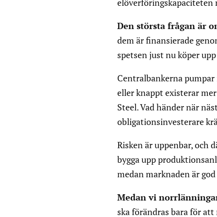
elöverföringskapaciteten 
Den största frågan är 
dem är finansierade geno
spetsen just nu köper upp
Centralbankerna pumpar in
eller knappt existerar me
Steel. Vad händer när nä
obligationsinvesterare krä
Risken är uppenbar, och d
bygga upp produktionsan
medan marknaden är god o
Medan vi norrlänningar
ska förändras bara för att