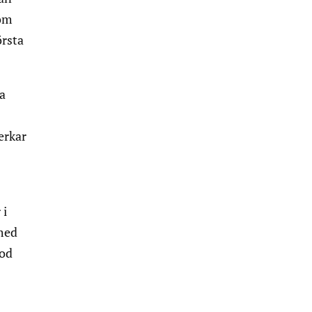
som
örsta
a
erkar
 i
 med
god