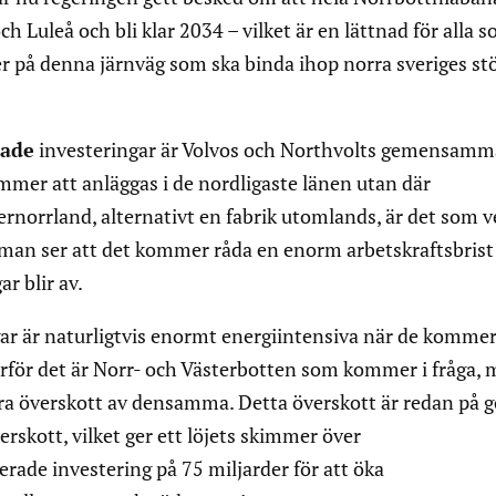
 Luleå och bli klar 2034 – vilket är en lättnad för alla 
er på denna järnväg som ska binda ihop norra sveriges st
rade
investeringar är Volvos och Northvolts gemensamm
ommer att anläggas i de nordligaste länen utan där
ernorrland, alternativt en fabrik utomlands, är det som v
 man ser att det kommer råda en enorm arbetskraftsbrist
r blir av.
gar är naturligtvis enormt energiintensiva när de kommer
därför det är Norr- och Västerbotten som kommer i fråga,
tora överskott av densamma. Detta överskott är redan på 
erskott, vilket ger ett löjets skimmer över
ade investering på 75 miljarder för att öka