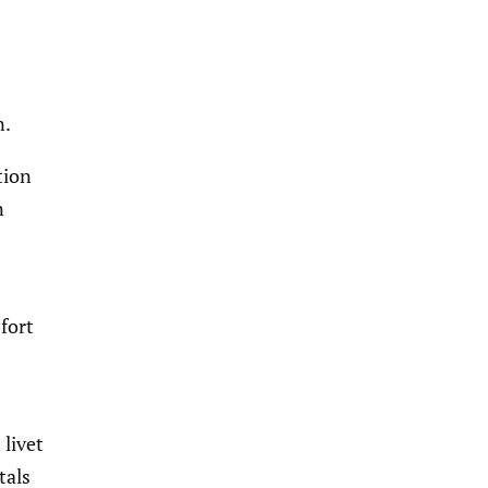
n.
tion
n
fort
 livet
tals