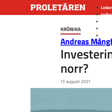
Ledar
Inrike
Utrik
KRÖNIKA
Kultu
Sport
Andreas Mång
Insän
Investeri
norr?
13 augusti 2021