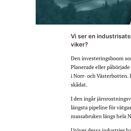
Vi ser en industrisat
viker?
Den investeringsboom som 
Planerade eller påbörjade 
i Norr- och Västerbotten.
skådat.
I den ingår järnrostningsv
längsta pipeline för vätg
massabruken längs hela N
Utöver dessa industrier h