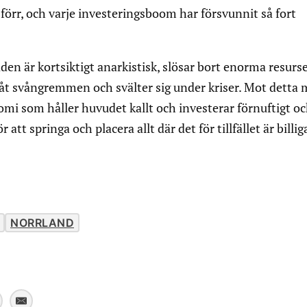
 förr, och varje investeringsboom har försvunnit så fort
en är kortsiktigt anarkistisk, slösar bort enorma resurs
r åt svångremmen och svälter sig under kriser. Mot detta
omi som håller huvudet kallt och investerar förnuftigt o
r att springa och placera allt där det för tillfället är billig
NORRLAND