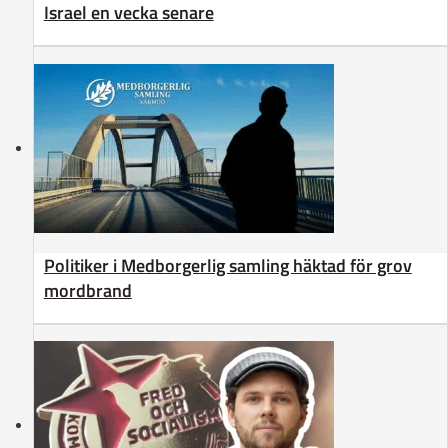
Israel en vecka senare
Politiker i Medborgerlig samling häktad för grov
mordbrand