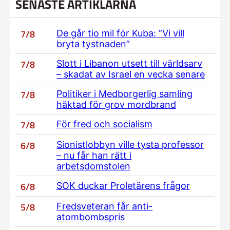
SENASTE ARTIKLARNA
7/8
De går tio mil för Kuba: ”Vi vill
bryta tystnaden”
7/8
Slott i Libanon utsett till världsarv
– skadat av Israel en vecka senare
7/8
Politiker i Medborgerlig samling
häktad för grov mordbrand
7/8
För fred och socialism
6/8
Sionistlobbyn ville tysta professor
– nu får han rätt i
arbetsdomstolen
6/8
SOK duckar Proletärens frågor
5/8
Fredsveteran får anti-
atombombspris