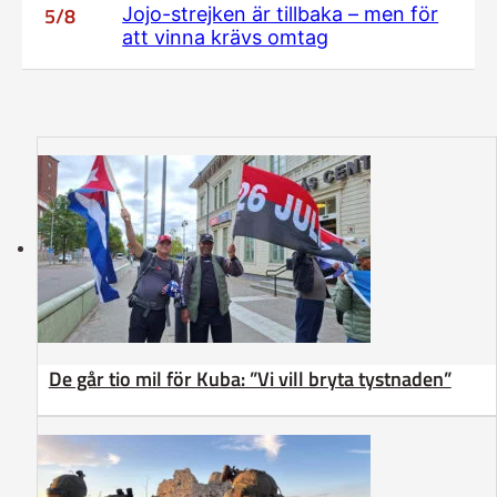
5/8
Jojo-strejken är tillbaka – men för
att vinna krävs omtag
De går tio mil för Kuba: ”Vi vill bryta tystnaden”