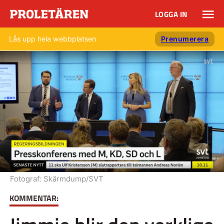
LOGGA IN
Lås upp hela webbplatsen
Prenumerera
Fotograf:
Skärmdump/SVT
KOMMENTAR: