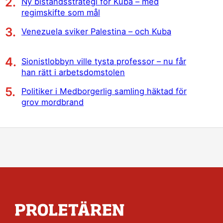
Ny biståndsstrategi för Kuba – med
regimskifte som mål
Venezuela sviker Palestina – och Kuba
Sionistlobbyn ville tysta professor – nu får
han rätt i arbetsdomstolen
Politiker i Medborgerlig samling häktad för
grov mordbrand