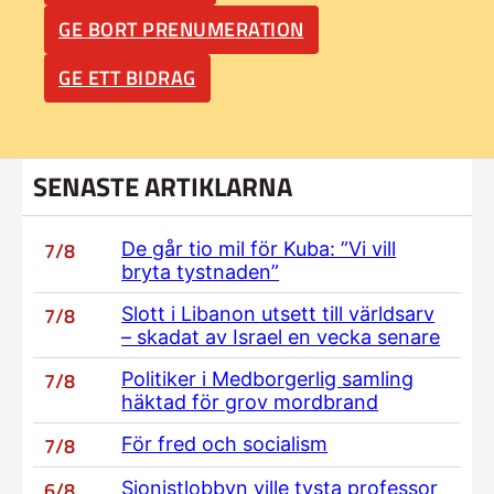
GE BORT PRENUMERATION
GE ETT BIDRAG
SENASTE ARTIKLARNA
7/8
De går tio mil för Kuba: ”Vi vill
bryta tystnaden”
7/8
Slott i Libanon utsett till världsarv
– skadat av Israel en vecka senare
7/8
Politiker i Medborgerlig samling
häktad för grov mordbrand
7/8
För fred och socialism
6/8
Sionistlobbyn ville tysta professor