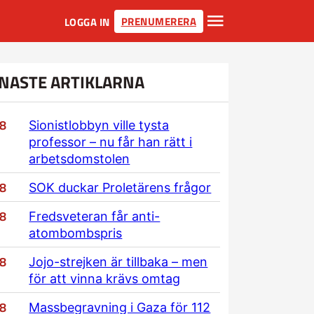
PRENUMERERA
LOGGA IN
NASTE ARTIKLARNA
/8
Sionistlobbyn ville tysta
professor – nu får han rätt i
arbetsdomstolen
/8
SOK duckar Proletärens frågor
/8
Fredsveteran får anti-
atombombspris
/8
Jojo-strejken är tillbaka – men
för att vinna krävs omtag
/8
Massbegravning i Gaza för 112