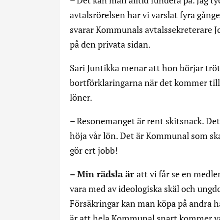
avtalsrörelsen har vi varslat fyra gång
svarar Kommunals avtalssekreterare Jo
på den privata sidan.
Sari Juntikka menar att hon börjar tr
bortförklaringarna när det kommer till 
löner.
– Resonemanget är rent skitsnack. Det 
höja vår lön. Det är Kommunal som sk
gör ert jobb!
– Min rädsla är
att vi får se en medl
vara med av ideologiska skäl och ungdo
Försäkringar kan man köpa på andra hål
är att hela Kommunal snart kommer va