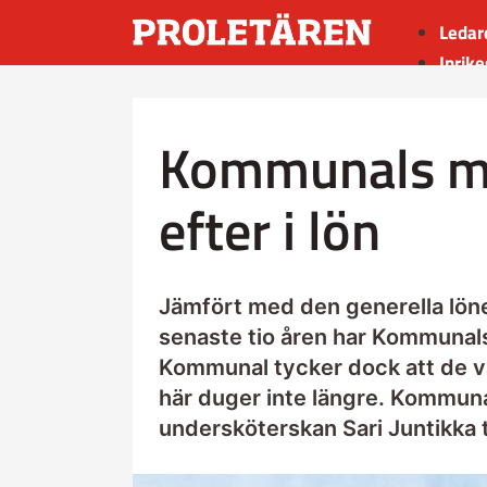
Ledar
Inrike
Utrik
Kultu
Kommunals m
Sport
Insän
efter i lön
Jämfört med den generella lö
senaste tio åren har Kommunals
Kommunal tycker dock att de var
här duger inte längre. Kommunal
undersköterskan Sari Juntikka ti