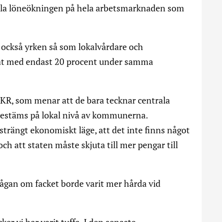
ella löneökningen på hela arbetsmarknaden som
 också yrken så som lokalvårdare och
kat med endast 20 procent under samma
KR, som menar att de bara tecknar centrala
t bestäms på lokal nivå av kommunerna.
strängt ekonomiskt läge, att det inte finns något
ch att staten måste skjuta till mer pengar till
rågan om facket borde varit mer hårda vid
ker vi har varit tuffa. I den senaste