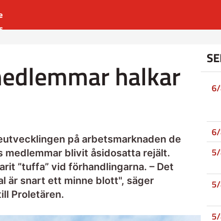
e
s
es
SE
r
edlemmar halkar
t
6
6
neutvecklingen på arbetsmarknaden de
5
 medlemmar blivit åsidosatta rejält.
it ”tuffa” vid förhandlingarna. – Det
 är snart ett minne blott", säger
5
ll Proletären.
5