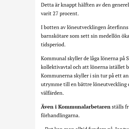
Detta är knappt hälften av den gener
varit 27 procent.
I botten av löneutvecklingen återfinns
barnskötare som sett sin medellön ö
tidsperiod.
Kommunal skyller de låga lönerna på S
kollektivavtal och att lönerna iställe
Kommunerna skyller i sin tur på ett an
utrymme till en bättre löneutveckling o
välfärden.
Även i Kommunalarbetaren
ställs f
förhandlingarna.
– Det kan man alltid fundera på. Jag tyc