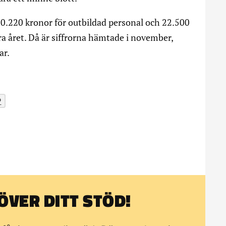
.220 kronor för outbildad personal och 22.500
ra året. Då är siffrorna hämtade i november,
ar.
P
VER DITT STÖD!