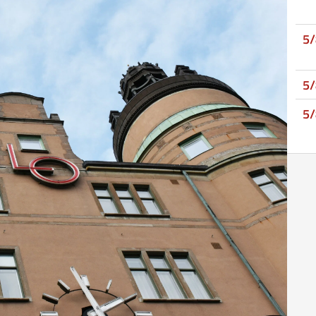
5
5
5