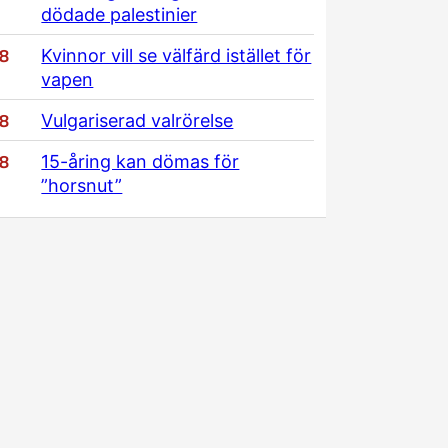
dödade palestinier
/8
Kvinnor vill se välfärd istället för
vapen
/8
Vulgariserad valrörelse
/8
15-åring kan dömas för
”horsnut”