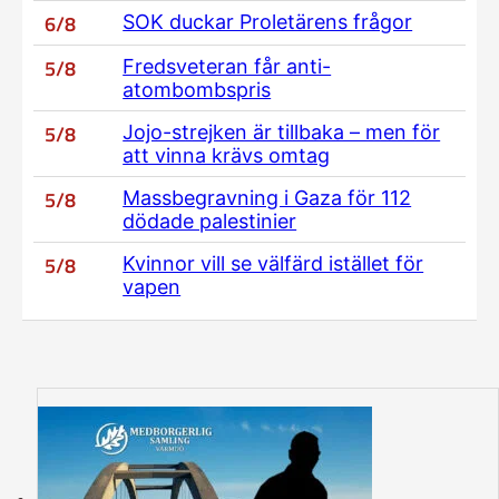
6/8
SOK duckar Proletärens frågor
5/8
Fredsveteran får anti-
atombombspris
5/8
Jojo-strejken är tillbaka – men för
att vinna krävs omtag
5/8
Massbegravning i Gaza för 112
dödade palestinier
5/8
Kvinnor vill se välfärd istället för
vapen