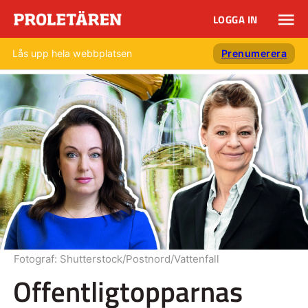
LOGGA IN
Lås upp hela webbplatsen
Prenumerera
Fotograf:
Shutterstock/Postnord/Vattenfall
Offentligtopparnas