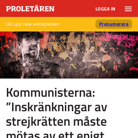
LOGGA IN
Lås upp hela webbplatsen
Prenumerera
Kommunisterna:
”Inskränkningar av
strejkrätten måste
mötas av ett enigt