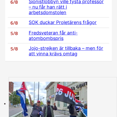
6/8
Sionistlobbyn ville tysta professor
– nu får han rätt i
arbetsdomstolen
6/8
SOK duckar Proletärens frågor
5/8
Fredsveteran får anti-
atombombspris
5/8
Jojo-strejken är tillbaka – men för
att vinna krävs omtag