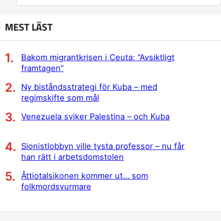
MEST LÄST
Bakom migrantkrisen i Ceuta: ”Avsiktligt
framtagen”
Ny biståndsstrategi för Kuba – med
regimskifte som mål
Venezuela sviker Palestina – och Kuba
Sionistlobbyn ville tysta professor – nu får
han rätt i arbetsdomstolen
Åttiotalsikonen kommer ut… som
folkmordsvurmare