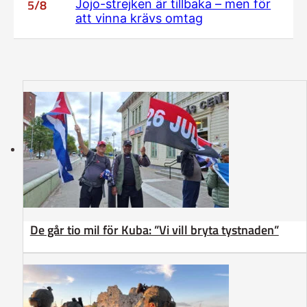
5/8
Jojo-strejken är tillbaka – men för
att vinna krävs omtag
De går tio mil för Kuba: ”Vi vill bryta tystnaden”