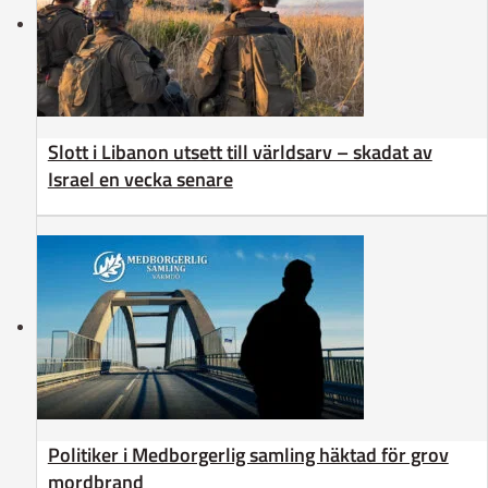
Slott i Libanon utsett till världsarv – skadat av
Israel en vecka senare
Politiker i Medborgerlig samling häktad för grov
mordbrand