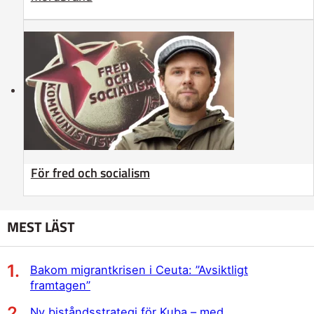
För fred och socialism
MEST LÄST
Bakom migrantkrisen i Ceuta: ”Avsiktligt
framtagen”
Ny biståndsstrategi för Kuba – med