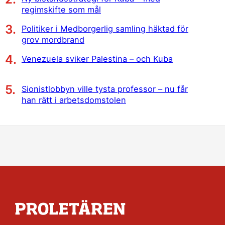
regimskifte som mål
Politiker i Medborgerlig samling häktad för
grov mordbrand
Venezuela sviker Palestina – och Kuba
Sionistlobbyn ville tysta professor – nu får
han rätt i arbetsdomstolen