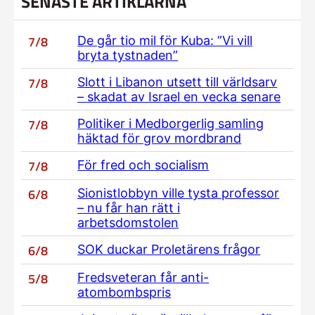
SENASTE ARTIKLARNA
7/8
De går tio mil för Kuba: ”Vi vill
bryta tystnaden”
7/8
Slott i Libanon utsett till världsarv
– skadat av Israel en vecka senare
7/8
Politiker i Medborgerlig samling
häktad för grov mordbrand
7/8
För fred och socialism
6/8
Sionistlobbyn ville tysta professor
– nu får han rätt i
arbetsdomstolen
6/8
SOK duckar Proletärens frågor
5/8
Fredsveteran får anti-
atombombspris