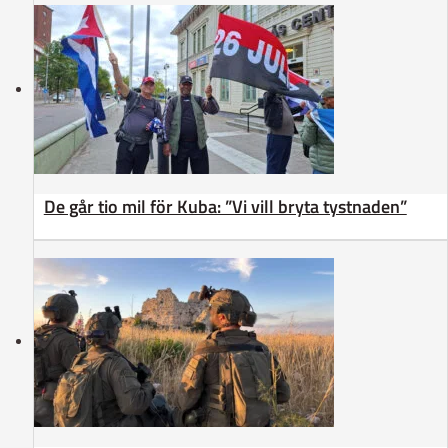
De går tio mil för Kuba: ”Vi vill bryta tystnaden”