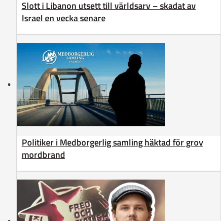
Slott i Libanon utsett till världsarv – skadat av
Israel en vecka senare
Politiker i Medborgerlig samling häktad för grov
mordbrand