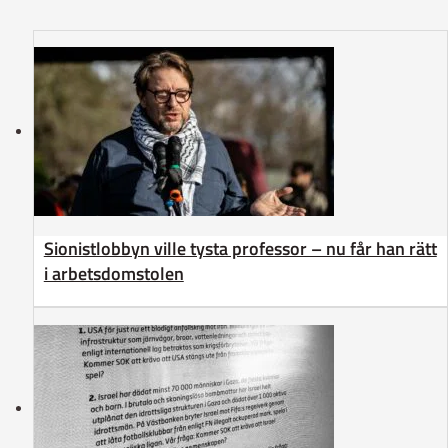
Sionistlobbyn ville tysta professor – nu får han rätt
i arbetsdomstolen