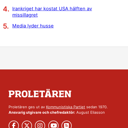
Irankriget har kostat USA hälften av
missillagret
Media lyder husse
Proletären ges ut av
Kommunistiska Partiet
sedan 1970.
Ansvarig utgivare och chefredaktör:
August Eliasson