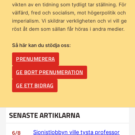
vikten av en tidning som
tydligt tar ställning. För
välfärd, fred och socialism, mot högerpolitik och
imperialism. Vi skildrar verkligheten och vi vill ge
röst åt dem som sällan får höras i andra medier.
Så här kan du stödja oss:
PRENUMERERA
GE BORT PRENUMERATION
GE ETT BIDRAG
SENASTE ARTIKLARNA
6/8
Sionistlobbyn ville tysta professor