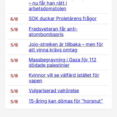
– nu får han rätt i
arbetsdomstolen
6/8
SOK duckar Proletärens frågor
5/8
Fredsveteran får anti-
atombombspris
5/8
Jojo-strejken är tillbaka – men för
att vinna krävs omtag
5/8
Massbegravning i Gaza för 112
dödade palestinier
5/8
Kvinnor vill se välfärd istället för
vapen
5/8
Vulgariserad valrörelse
5/8
15-åring kan dömas för ”horsnut”