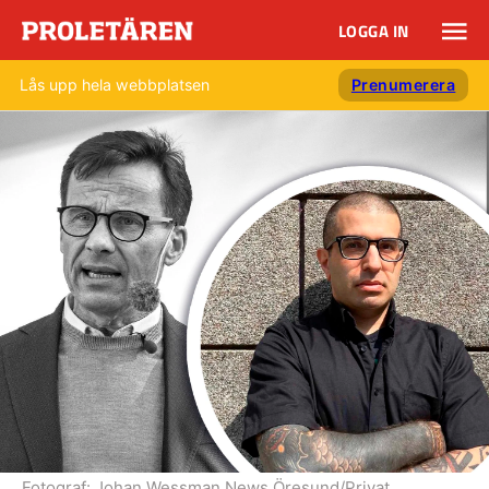
LOGGA IN
Lås upp hela webbplatsen
Prenumerera
Fotograf:
Johan Wessman News Öresund/Privat.